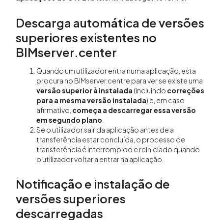
Descarga automática de versões
superiores existentes no
BIMserver.center
Quando um utilizador entra numa aplicação, esta
procura no BIMserver.centre para ver se existe uma
versão superior à instalada
(incluindo
correções
para a mesma versão instalada
) e, em caso
afirmativo,
começa a descarregar essa versão
em segundo plano
.
Se o utilizador sair da aplicação antes de a
transferência estar concluída, o processo de
transferência é interrompido e reiniciado quando
o utilizador voltar a entrar na aplicação.
Notificação e instalação de
versões superiores
descarregadas