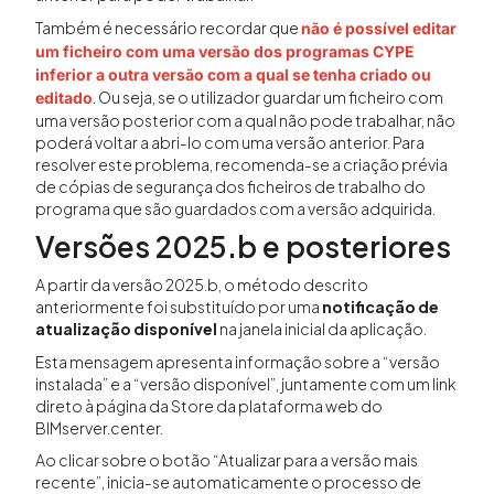
Também é necessário recordar que
não é possível editar
um ficheiro com uma versão dos programas CYPE
inferior a outra versão com a qual se tenha criado ou
. Ou seja, se o utilizador guardar um ficheiro com
editado
uma versão posterior com a qual não pode trabalhar, não
poderá voltar a abri-lo com uma versão anterior. Para
resolver este problema, recomenda-se a criação prévia
de cópias de segurança dos ficheiros de trabalho do
programa que são guardados com a versão adquirida.
Versões 2025.b e posteriores
A partir da versão 2025.b, o método descrito
anteriormente foi substituído por uma
notificação de
atualização disponível
na janela inicial da aplicação.
Esta mensagem apresenta informação sobre a “versão
instalada” e a “versão disponível”, juntamente com um link
direto à página da Store da plataforma web do
BIMserver.center.
Ao clicar sobre o botão “Atualizar para a versão mais
recente”, inicia-se automaticamente o processo de