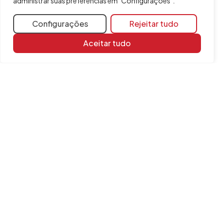
administrar suas preferências em "Configurações".
StruBIM Shear Walls
StruBIM Steel
Configurações
Rejeitar tudo
Aceitar tudo
Compartilhar
Mais informações
Recursos de aprendizagem
Biblioteca de documentos
FAQ
INFORMAÇÃO
Contato