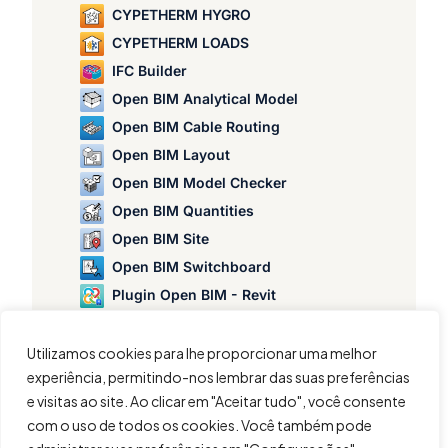
CYPETHERM HYGRO
CYPETHERM LOADS
IFC Builder
Open BIM Analytical Model
Open BIM Cable Routing
Open BIM Layout
Open BIM Model Checker
Open BIM Quantities
Open BIM Site
Open BIM Switchboard
Plugin Open BIM - Revit
Portal frame generator
StruBIM Box Culverts
Utilizamos cookies para lhe proporcionar uma melhor
experiência, permitindo-nos lembrar das suas preferências
StruBIM Cantilever Walls
e visitas ao site. Ao clicar em "Aceitar tudo", você consente
StruBIM Deep Beams
com o uso de todos os cookies. Você também pode
StruBIM Embedded Walls