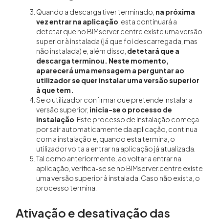
Quando a descarga tiver terminado,
na próxima
vez entrar na aplicação
, esta continuará a
detetar que no BIMserver.centre existe uma versão
superior à instalada (já que foi descarregada, mas
não instalada) e, além disso,
detetará que a
descarga terminou. Neste momento,
aparecerá uma mensagem a perguntar ao
utilizador se quer instalar uma versão superior
à que tem.
Se o utilizador confirmar que pretende instalar a
versão superior,
inicia-se o processo de
instalação
. Este processo de instalação começa
por sair automaticamente da aplicação, continua
com a instalação e, quando esta termina, o
utilizador volta a entrar na aplicação já atualizada.
Tal como anteriormente, ao voltar a entrar na
aplicação, verifica-se se no BIMserver.centre existe
uma versão superior à instalada. Caso não exista, o
processo termina.
Ativação e desativação das