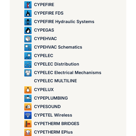
CYPEFIRE
CYPEFIRE FDS
CYPEFIRE Hydraulic Systems
CYPEGAS
CYPEHVAC
CYPEHVAC Schematics
CYPELEC
CYPELEC Distribution
CYPELEC Electrical Mechanisms
CYPELEC MULTILINE
CYPELUX
CYPEPLUMBING
CYPESOUND
CYPETEL Wireless
CYPETHERM BRIDGES
CYPETHERM EPlus