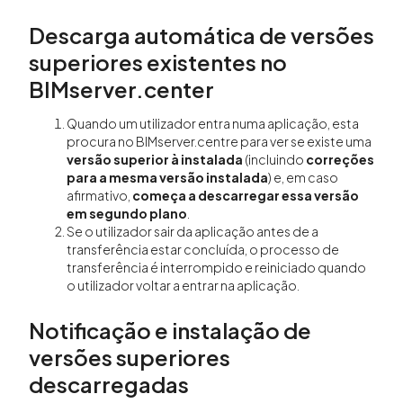
Descarga automática de versões
superiores existentes no
BIMserver.center
Quando um utilizador entra numa aplicação, esta
procura no BIMserver.centre para ver se existe uma
versão superior à instalada
(incluindo
correções
para a mesma versão instalada
) e, em caso
afirmativo,
começa a descarregar essa versão
em segundo plano
.
Se o utilizador sair da aplicação antes de a
transferência estar concluída, o processo de
transferência é interrompido e reiniciado quando
o utilizador voltar a entrar na aplicação.
Notificação e instalação de
versões superiores
descarregadas