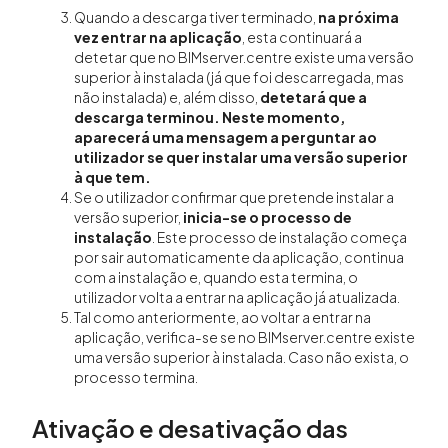
Quando a descarga tiver terminado,
na próxima
vez entrar na aplicação
, esta continuará a
detetar que no BIMserver.centre existe uma versão
superior à instalada (já que foi descarregada, mas
não instalada) e, além disso,
detetará que a
descarga terminou. Neste momento,
aparecerá uma mensagem a perguntar ao
utilizador se quer instalar uma versão superior
à que tem.
Se o utilizador confirmar que pretende instalar a
versão superior,
inicia-se o processo de
instalação
. Este processo de instalação começa
por sair automaticamente da aplicação, continua
com a instalação e, quando esta termina, o
utilizador volta a entrar na aplicação já atualizada.
Tal como anteriormente, ao voltar a entrar na
aplicação, verifica-se se no BIMserver.centre existe
uma versão superior à instalada. Caso não exista, o
processo termina.
Ativação e desativação das