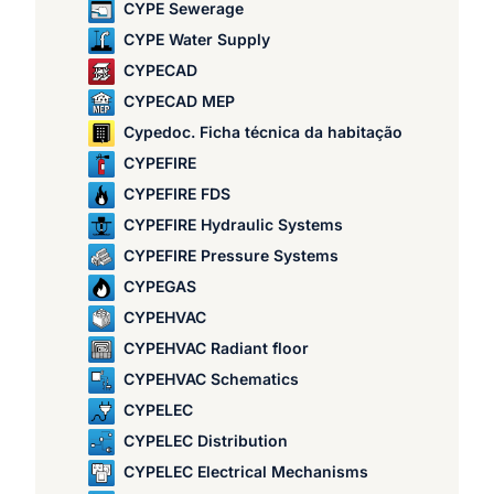
CYPE Sewerage
CYPE Water Supply
CYPECAD
CYPECAD MEP
Cypedoc. Ficha técnica da habitação
CYPEFIRE
CYPEFIRE FDS
CYPEFIRE Hydraulic Systems
CYPEFIRE Pressure Systems
CYPEGAS
CYPEHVAC
CYPEHVAC Radiant floor
CYPEHVAC Schematics
CYPELEC
CYPELEC Distribution
CYPELEC Electrical Mechanisms