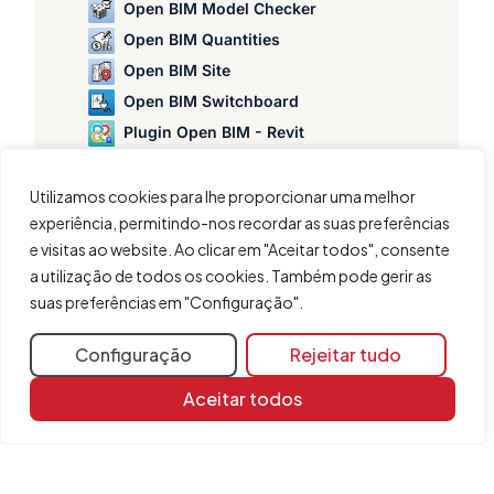
Open BIM Model Checker
Open BIM Quantities
Open BIM Site
Open BIM Switchboard
Plugin Open BIM - Revit
Portal frame generator
StruBIM Box Culverts
Utilizamos cookies para lhe proporcionar uma melhor
experiência, permitindo-nos recordar as suas preferências
StruBIM Cantilever Walls
e visitas ao website. Ao clicar em "Aceitar todos", consente
StruBIM Deep Beams
a utilização de todos os cookies. Também pode gerir as
StruBIM Embedded Walls
suas preferências em "Configuração".
StruBIM Shear Walls
StruBIM Steel
Configuração
Rejeitar tudo
Aceitar todos
Partilhar