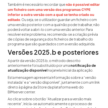
Também é necessário recordar que
não é possível editar
um ficheiro com uma versão dos programas CYPE
inferior a outra versão com a qual se tenha criado ou
. Ou seja, se o utilizador guardar um ficheiro com
editado
uma versão posterior com a qual não pode trabalhar, não
poderá voltar a abri-lo com uma versão anterior. Para
resolver este problema, recomenda-se a criação prévia
de cópias de segurança dos ficheiros de trabalho do
programa que são guardados com a versão adquirida.
Versões 2025.b e posteriores
A partir da versão 2025.b, o método descrito
anteriormente foi substituído por uma
notificação de
atualização disponível
na janela inicial da aplicação.
Esta mensagem apresenta informação sobre a “versão
instalada” e a “versão disponível”, juntamente com um link
direto à página da Store da plataforma web do
BIMserver.center.
Ao clicar sobre o botão “Atualizar para a versão mais
recente”, inicia-se automaticamente o processo de