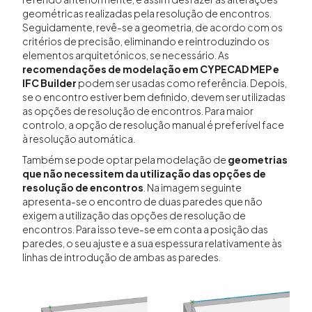
geométricas realizadas pela resolução de encontros.
Seguidamente, revê-se a geometria, de acordo com os
critérios de precisão, eliminando e reintroduzindo os
elementos arquitetónicos, se necessário. As
recomendações de modelação em CYPECAD MEP e
IFC Builder
podem ser usadas como referência. Depois,
se o encontro estiver bem definido, devem ser utilizadas
as opções de resolução de encontros. Para maior
controlo, a opção de resolução manual é preferível face
à resolução automática.
Também se pode optar pela modelação de
geometrias
que não necessitem da utilização das opções de
resolução de encontros
. Na imagem seguinte
apresenta-se o encontro de duas paredes que não
exigem a utilização das opções de resolução de
encontros. Para isso teve-se em conta a posição das
paredes, o seu ajuste e a sua espessura relativamente às
linhas de introdução de ambas as paredes.