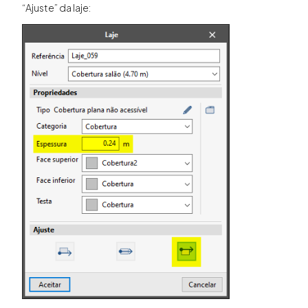
“Ajuste” da laje: