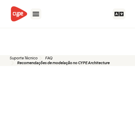
Ir
para
o
conteúdo
FAQ
Suporte Técnico
FAQ
Recomendações de modelação no CYPE Architecture