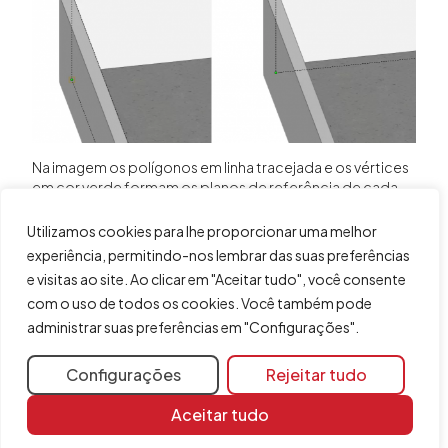
Na imagem os polígonos em linha tracejada e os vértices
em cor verde formam os planos de referência de cada
uma das paredes. Estes planos são criados a partir das
linhas de introdução definidas em planta, no caso de se
Utilizamos cookies para lhe proporcionar uma melhor
ter introduzido os muros “
Por polilinha
”. Este plano de
experiência, permitindo-nos lembrar das suas preferências
referência pode ser consultado a partir da opção
e visitas ao site. Ao clicar em "Aceitar tudo", você consente
“
Editar geometria
”.
com o uso de todos os cookies. Você também pode
administrar suas preferências em "Configurações".
Configurações
Rejeitar tudo
Compartilhar
Aceitar tudo
Mais informações