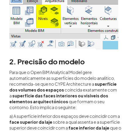
2. Precisão do modelo
Para que o Open BIM Analytical Model gere
automaticamente as superfícies do modelo analítico,
recomenda-se que no CYPE Architecture a
superfície
dos volumes dos espaços
coincida exatamente com
a
superfície das faces interiores ou visíveis dos
elementos arquitectónicos
que formam o seu
contorno. Esto implica o seguinte:
a) A superfície inferior dos espaços deve coincidir com a
face superior da laje
sobre a qual assenta e a superfície
superior deve coincidir com a
face inferior da laje
que o