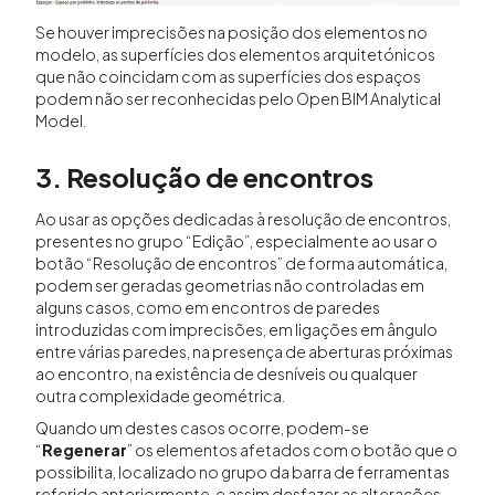
Se houver imprecisões na posição dos elementos no
modelo, as superfícies dos elementos arquitetónicos
que não coincidam com as superfícies dos espaços
podem não ser reconhecidas pelo Open BIM Analytical
Model.
3. Resolução de encontros
Ao usar as opções dedicadas à resolução de encontros,
presentes no grupo “Edição”, especialmente ao usar o
botão “Resolução de encontros” de forma automática,
podem ser geradas geometrias não controladas em
alguns casos, como em encontros de paredes
introduzidas com imprecisões, em ligações em ângulo
entre várias paredes, na presença de aberturas próximas
ao encontro, na existência de desníveis ou qualquer
outra complexidade geométrica.
Quando um destes casos ocorre, podem-se
“
Regenerar
” os elementos afetados com o botão que o
possibilita, localizado no grupo da barra de ferramentas
referido anteriormente, e assim desfazer as alterações