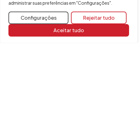
administrar suas preferências em "Configurações".
Vigas contínuas
Configurações
Rejeitar tudo
Aceitar tudo
Compartilhar
Mais informações
Recursos de aprendizagem
Biblioteca de documentos
FAQ
Versão
2023.a
INFORMAÇÃO