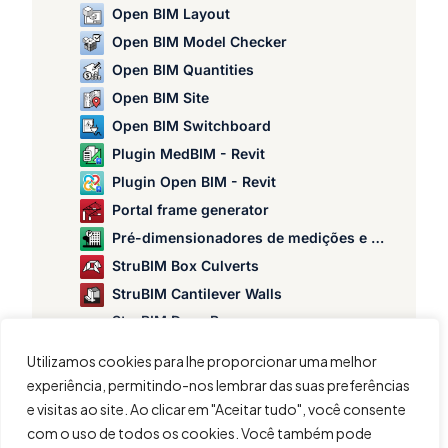
Open BIM Layout
Open BIM Model Checker
Open BIM Quantities
Open BIM Site
Open BIM Switchboard
Plugin MedBIM - Revit
Plugin Open BIM - Revit
Portal frame generator
Pré-dimensionadores de medições e orçamentos
StruBIM Box Culverts
StruBIM Cantilever Walls
StruBIM Deep Beams
StruBIM Embedded Walls
Utilizamos cookies para lhe proporcionar uma melhor
StruBIM Shear Walls
experiência, permitindo-nos lembrar das suas preferências
StruBIM Steel
e visitas ao site. Ao clicar em "Aceitar tudo", você consente
com o uso de todos os cookies. Você também pode
Verificação de punçao