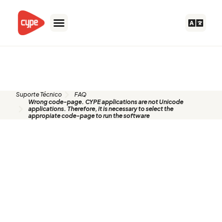
Ir
para
o
conteúdo
FAQ
Suporte Técnico
FAQ
Wrong code-page. CYPE applications are not Unicode
applications. Therefore, it is necessary to select the
appropiate code-page to run the software