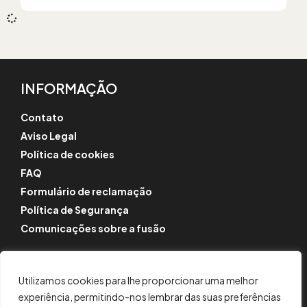
INFORMAÇÃO
Contato
Aviso Legal
Política de cookies
FAQ
Formulário de reclamação
Política de Segurança
Comunicações sobre a fusão
SIGA-NOS
Instagram
Utilizamos cookies para lhe proporcionar uma melhor
experiência, permitindo-nos lembrar das suas preferências
LinkedIn