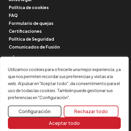
Política de cookies
FAQ
Formulario de quejas
Certificaciones
Política de Seguridad
Comunicados de Fusión
SÍGUENOS
Instagram
Utilizamos cookies para ofrecerle una mejor experiencia, ya
LinkedIn
que nos permiten recordar sus preferencias y visitas a la
web. Al pulsar en "Aceptar todo", da consentimiento para el
YouTube
uso de todas las cookies. También puede gestionar sus
preferencias en "Configuración".
© CYPE Ingenieros, S.A.
Configuración
Rechazar todo
Av. de Loring, 4
03003 Alicante, España
Aceptar todo