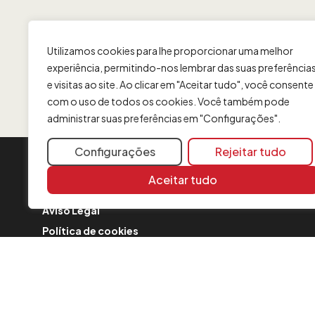
Utilizamos cookies para lhe proporcionar uma melhor
experiência, permitindo-nos lembrar das suas preferência
e visitas ao site. Ao clicar em "Aceitar tudo", você consente
com o uso de todos os cookies. Você também pode
administrar suas preferências em "Configurações".
Configurações
Rejeitar tudo
INFORMAÇÃO
Aceitar tudo
Contato
Aviso Legal
Política de cookies
FAQ
Formulário de reclamação
Política de Segurança
Comunicações sobre a fusão