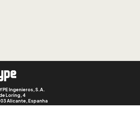
LIÇÃO: 8
CYPE Connect : grouper
et dégrouper des nœuds
LIÇÃO: 9
CYPE Connect :
coordonnées des
positions des nœuds
LIÇÃO: 10
CYPE Connect :
opérations (plan de
référence)
YPE Ingenieros, S.A.
de Loring, 4
03 Alicante, Espanha
LIÇÃO: 11
CYPE Connect :
opérations (profilé)
LIÇÃO: 12
CYPE Connect :