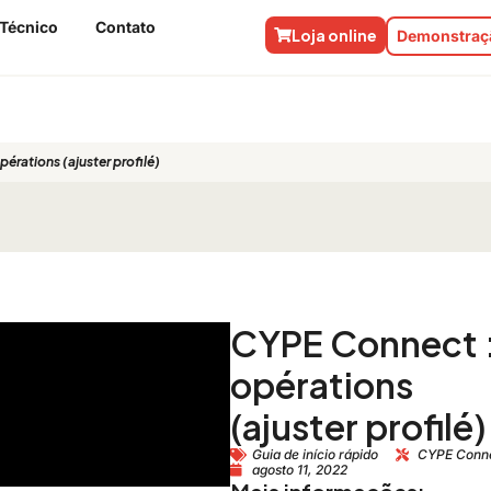
 Técnico
Contato
Loja online
Demonstraçã
érations (ajuster profilé)
CYPE Connect 
opérations
(ajuster profilé)
Guia de início rápido
CYPE Conn
agosto 11, 2022