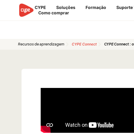
Ir
CYPE
Soluções
Formação
Suporte
para
Como comprar
o
conteúdo
Guias de início rápido
Recursos de aprendizagem
CYPE Connect
CYPE Connect : op