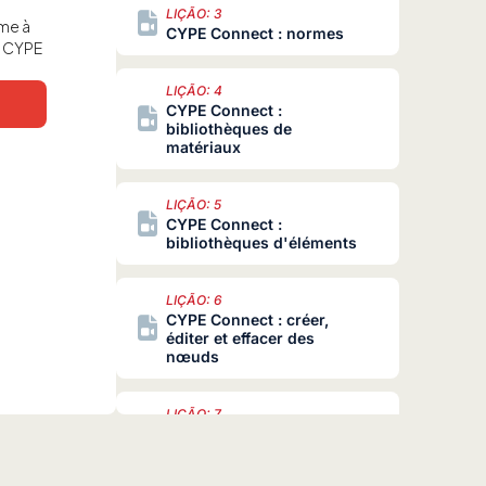
LIÇÃO: 3
rme à
CYPE Connect : normes
e CYPE
LIÇÃO: 4
CYPE Connect :
bibliothèques de
matériaux
LIÇÃO: 5
CYPE Connect :
bibliothèques d'éléments
LIÇÃO: 6
CYPE Connect : créer,
éditer et effacer des
nœuds
LIÇÃO: 7
CYPE Connect : créer,
éditer et effacer des
nœuds dans la vue 3D