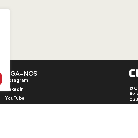
s
SIGA-NOS
Instagram
© C
LinkedIn
Av. 
YouTube
030