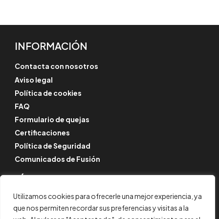
INFORMACIÓN
Contacta con nosotros
Aviso legal
Política de cookies
FAQ
Formulario de quejas
Certificaciones
Política de Seguridad
Comunicados de Fusión
SÍGUENOS
Instagram
Utilizamos cookies para ofrecerle una mejor experiencia, ya
que nos permiten recordar sus preferencias y visitas a la
LinkedIn