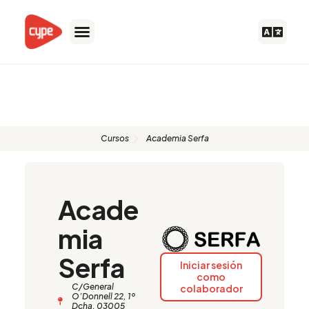
Ir
al
contenido
Formadores autorizados
Cursos
Academia Serfa
Acade
mia
Serfa
Iniciar sesión
como
C/General
colaborador
O’Donnell 22, 1º
Dcha. 03005