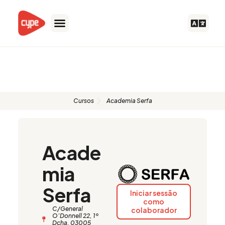
Skip
to
content
Formadores autorizados
Cursos
Academia Serfa
Acade
mia
Serfa
Iniciar sessão
como
C/General
colaborador
O’Donnell 22, 1º
Dcha. 03005