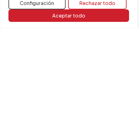
Configuración
Rechazar todo
Aceptar todo
Compartir
Más información
Recursos de aprendizaje
Biblioteca de documentos
Todas las FAQ
Programas relacionados
CYPETHERM HE Plus
INFORMACIÓN
Contacta con nosotros
Aviso legal