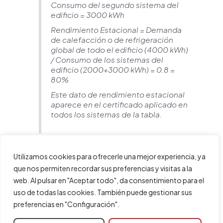
Consumo del segundo sistema del
edificio = 3000 kWh
Rendimiento Estacional = Demanda
de calefacción o de refrigeración
global de todo el edificio (4000 kWh)
/ Consumo de los sistemas del
edificio (2000+3000 kWh) = 0.8 =
80%
Este dato de rendimiento estacional
aparece en el certificado aplicado en
todos los sistemas de la tabla.
Versiones 2022.f y
Utilizamos cookies para ofrecerle una mejor experiencia, ya
posteriores
que nos permiten recordar sus preferencias y visitas a la
web. Al pulsar en "Aceptar todo", da consentimiento para el
A partir de la versión 2022.f, el programa
calcula el
uso de todas las cookies. También puede gestionar sus
rendimiento de cada equipo según su consumo
. La
preferencias en "Configuración".
lista de equipos aparece también en el "
Listado HE0
".