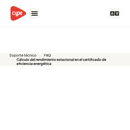
Ir
al
contenido
FAQ
Soporte técnico
FAQ
Cálculo del rendimiento estacional en el certificado de
eficiencia energética