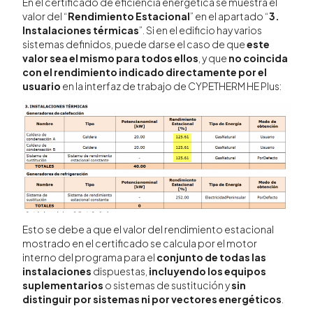
En el certificado de eficiencia energética se muestra el
valor del “
Rendimiento Estacional
” en el apartado “
3.
Instalaciones térmicas
”. Si en el edificio hay varios
sistemas definidos, puede darse el caso de que
este
valor sea el mismo para todos ellos
, y que
no coincida
con el rendimiento indicado directamente por el
usuario
en la interfaz de trabajo de CYPETHERM HE Plus:
Esto se debe a que el valor del rendimiento estacional
mostrado en el certificado se calcula por el motor
interno del programa para el
conjunto de todas las
instalaciones
dispuestas,
incluyendo los equipos
suplementarios
o sistemas de sustitución
y
sin
distinguir por sistemas ni por vectores energéticos
.