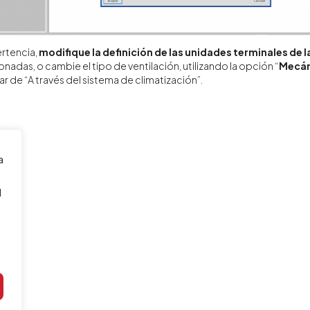
ertencia,
modifique la definición de las unidades terminales de l
nadas, o cambie el tipo de ventilación, utilizando la opción “
Mecán
r de “A través del sistema de climatización”.
a
l