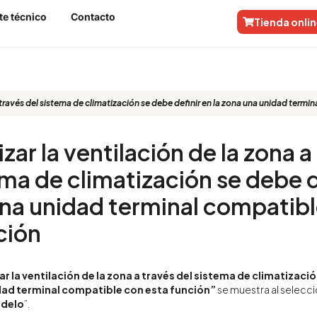
te técnico
Contacto
Tienda onli
 a través del sistema de climatización se debe definir en la zona una unidad term
izar la ventilación de la zona a
ema de climatización se debe d
una unidad terminal compatib
ción
ar la ventilación de la zona a través del sistema de climatizació
idad terminal compatible con esta función”
se muestra al selecci
odelo
”.