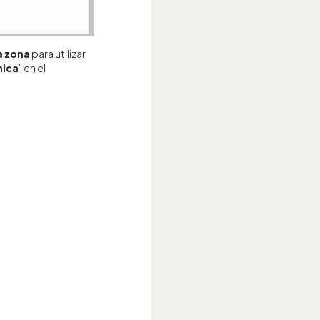
a zona
para utilizar
ica
” en el