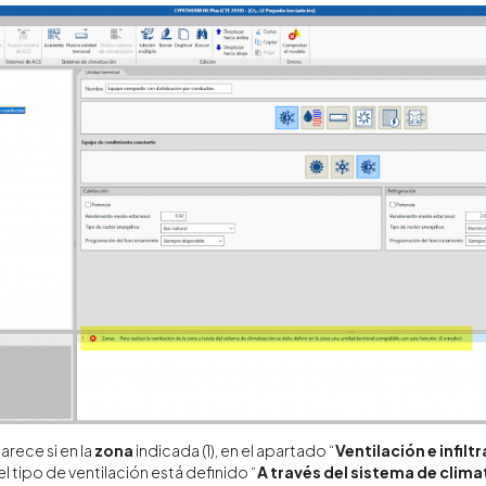
rece si en la
zona
indicada (1), en el apartado “
Ventilación e infilt
 tipo de ventilación está definido “
A través del sistema de clima