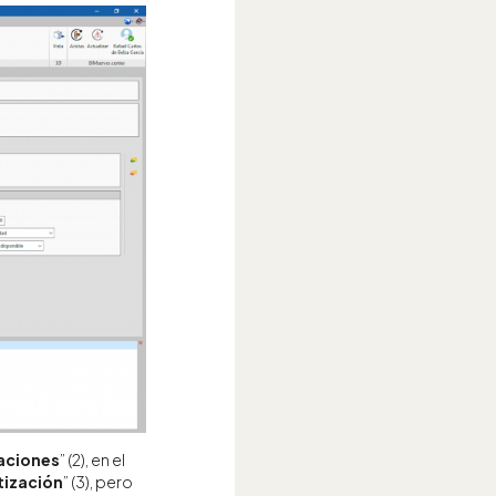
raciones
” (2), en el
tización
” (3), pero