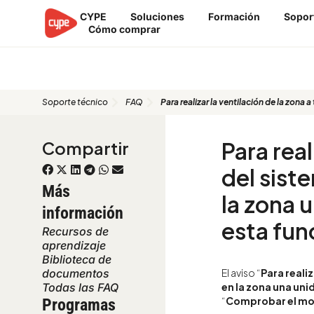
Ir
CYPE
Soluciones
Formación
Sopor
al
Cómo comprar
contenido
FAQ
Soporte técnico
FAQ
Para realizar la ventilación de la zona
Para real
Compartir
del sist
Más
la zona 
información
esta fun
Recursos de
aprendizaje
Biblioteca de
El aviso “
Para realiz
documentos
en la zona una un
Todas las FAQ
“
Comprobar el m
Programas