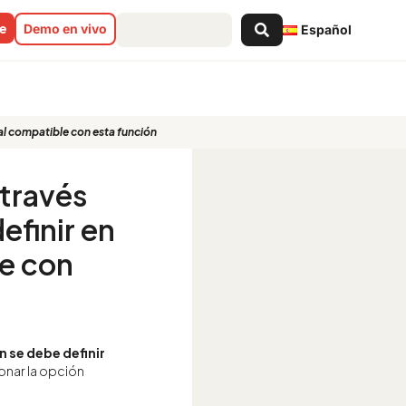
Search
ne
Demo en vivo
Español
...
inal compatible con esta función
 través
efinir en
le con
n se debe definir
onar la opción