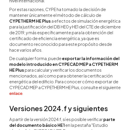
nivel internacional.
Por estas razones, CYPE ha tomado la decisión de
mantener únicamente el método de cálculo de
CYPETHERM HE Plus
a efectos de simulación energética
para la justificación del DB HE0 y HE1 del CTE de diciembre
de 2019, y más específicamente para la obtención del
certificado de eficiencia energética, ya que es
documento reconocido para este propósito desde
hace varios años.
De cualquier forma, puede
exportar la información del
modelo introducido en CYPECAD MEP a CYPETHERM
HE Plus
para calcular y verificar los documentos
mencionados, así como para obtener la certificación
energética del edificio. Para conocer cómo exportar de
CYPECAD MEP a CYPETHERM HE Plus, consulte el siguiente
.
enlace
Versiones 2024.f y siguientes
A partir de la versión 2024.f, sí es posible verificar
parte
del documento básico HE1
en la pestaña "Estudio