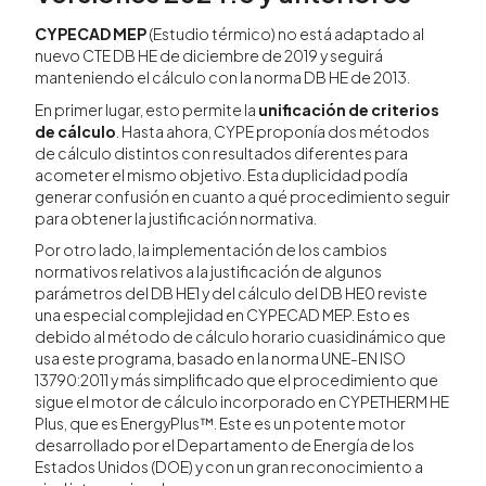
CYPECAD MEP
(Estudio térmico) no está adaptado al
nuevo CTE DB HE de diciembre de 2019 y seguirá
manteniendo el cálculo con la norma DB HE de 2013.
En primer lugar, esto permite la
unificación de criterios
de cálculo
. Hasta ahora, CYPE proponía dos métodos
de cálculo distintos con resultados diferentes para
acometer el mismo objetivo. Esta duplicidad podía
generar confusión en cuanto a qué procedimiento seguir
para obtener la justificación normativa.
Por otro lado, la implementación de los cambios
normativos relativos a la justificación de algunos
parámetros del DB HE1 y del cálculo del DB HE0 reviste
una especial complejidad en CYPECAD MEP. Esto es
debido al método de cálculo horario cuasidinámico que
usa este programa, basado en la norma UNE-EN ISO
13790:2011 y más simplificado que el procedimiento que
sigue el motor de cálculo incorporado en CYPETHERM HE
Plus, que es EnergyPlus™. Este es un potente motor
desarrollado por el Departamento de Energía de los
Estados Unidos (DOE) y con un gran reconocimiento a