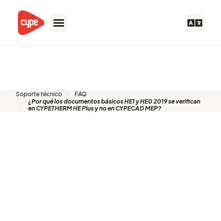
Ir
al
contenido
FAQ
Soporte técnico
FAQ
¿Por qué los documentos básicos HE1 y HE0 2019 se verifican
en CYPETHERM HE Plus y no en CYPECAD MEP?