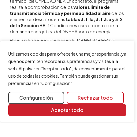
térmico" de CYPECAD MEP. En concreto, el programa
realiza la comprobación de los
valores límite de
transmitancia térmica y permeabilidad al aire
de los
elementos descritos en las
tablas 3.1.1a, 3.1.3.a y 3.2
de la Sección HE-1
Condiciones para el control de la
demanda energética del DB HE Ahorro de energía.
El resto de comprobaciones del DB HE1 y DB HE0 se
siguen realizando en
CYPETHERM HE Plus
, por lo que se
debe
seguir realizando la exportación a este
Utilizamos cookies para ofrecerle una mejor experiencia, ya
programa
para verificarlas. De cualquier forma,
que nos permiten recordar sus preferencias y visitas a la
comprobar la parte mencionada del documento básico
web. Al pulsar en "Aceptar todo", da consentimiento para el
HE1 en CYPECAD MEP permite ajustar de forma más
uso de todas las cookies. También puede gestionar sus
cómoda el modelo geométrico y constructivo
preferencias en "Configuración".
directamente en este programa antes de la exportación.
Configuración
Rechazar todo
Aceptar todo
Compartir
Más información