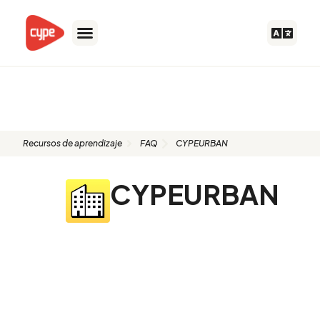
Ir
al
contenido
FAQ: CYPEURBAN
Recursos de aprendizaje
FAQ
CYPEURBAN
CYPEURBAN