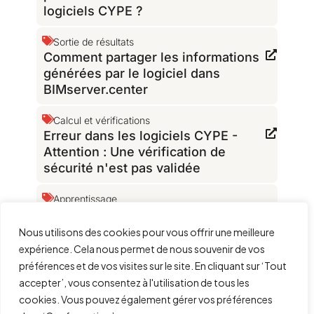
logiciels CYPE ?
Sortie de résultats
Comment partager les informations
générées par le logiciel dans
BIMserver.center
Calcul et vérifications
Erreur dans les logiciels CYPE -
Attention : Une vérification de
sécurité n'est pas validée
Apprentissage
Comment changer les unités dans
les logiciels CYPE
Nous utilisons des cookies pour vous offrir une meilleure
expérience. Cela nous permet de nous souvenir de vos
Dépanner
préférences et de vos visites sur le site. En cliquant sur ‘Tout
Une erreur de mémoire insuffisante
accepter’, vous consentez à l'utilisation de tous les
s'est produite lors de l'exécution du
cookies. Vous pouvez également gérer vos préférences
logiciel