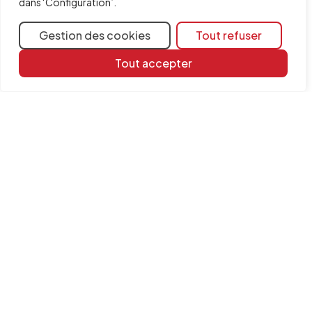
dans ‘Configuration’.
Gestion des cookies
Tout refuser
Tout accepter
Ressources
d'apprentissage
Bibliothèque de
documents
FAQ
Catégories générales
Catégories spécifiques