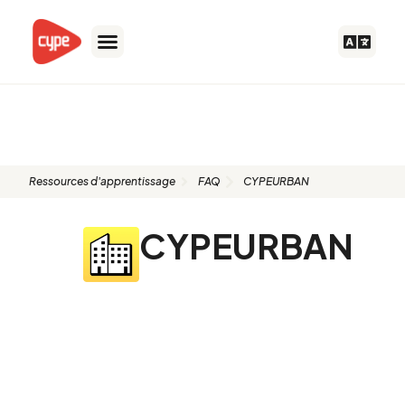
Aller
au
contenu
FAQ: CYPEURBAN
Ressources d'apprentissage
FAQ
CYPEURBAN
CYPEURBAN