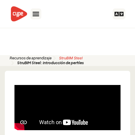
Ir
al
contenido
Guías de inicio rápido
Recursos de aprendizaje
StruBIM Steel
StruBIM Steel: introducción de perfiles