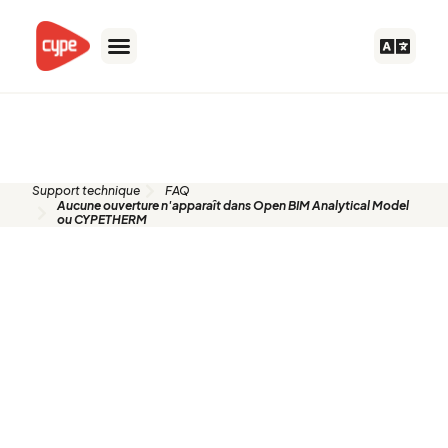
Aller
au
contenu
FAQ
Support technique
FAQ
Aucune ouverture n'apparaît dans Open BIM Analytical Model
ou CYPETHERM