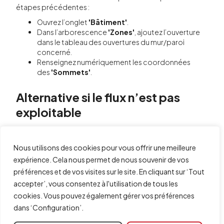
étapes précédentes :
Ouvrez l’onglet
'Bâtiment'
.
Dans l’arborescence
'Zones'
, ajoutez l’ouverture
dans le tableau des ouvertures du mur/paroi
concerné.
Renseignez numériquement les coordonnées
des
'Sommets'
.
Alternative si le flux n’est pas
exploitable
Si aucune des solutions précédentes n’est applicable au
projet, envisagez un modeleur avec un flux plus direct
Nous utilisons des cookies pour vous offrir une meilleure
vers la simulation énergétique, comme
IFC Builder
expérience. Cela nous permet de nous souvenir de vos
(technologie gratuite).
préférences et de vos visites sur le site. En cliquant sur ‘Tout
Cette solution permet une exportation vers les logiciels
de simulation sans passer par l’étape intermédiaire Open
accepter’, vous consentez à l'utilisation de tous les
BIM Analytical Model.
cookies. Vous pouvez également gérer vos préférences
dans ‘Configuration’.