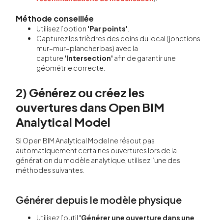
Méthode conseillée
Utilisez l’option
'Par points'
.
Capturez les trièdres des coins du local (jonctions
mur–mur–plancher bas) avec la
capture
'Intersection'
afin de garantir une
géométrie correcte.
2) Générez ou créez les
ouvertures dans Open BIM
Analytical Model
Si Open BIM Analytical Model ne résout pas
automatiquement certaines ouvertures lors de la
génération du modèle analytique, utilisez l’une des
méthodes suivantes.
Générer depuis le modèle physique
Utilisez l’outil
'Générer une ouverture dans une