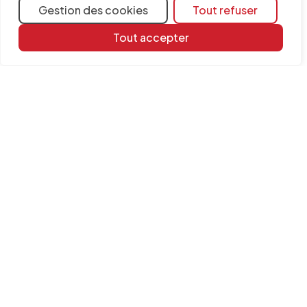
Gestion des cookies
Tout refuser
Partager
Tout accepter
Plus d'informations
Ressources d'apprentissage
Bibliothèque de documents
FAQ
Logiciels concernés
CYPETHERM EPlus
Open BIM Analytical Model
INFORMATION
Contact
Mentions légales