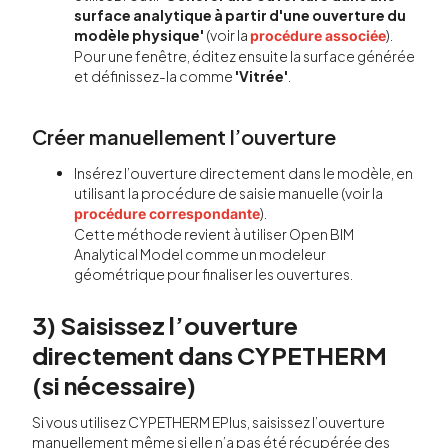
surface analytique à partir d'une ouverture du
modèle physique'
(voir la
).
procédure associée
Pour une fenêtre, éditez ensuite la surface générée
et définissez-la comme
'Vitrée'
.
Créer manuellement l’ouverture
Insérez l’ouverture directement dans le modèle, en
utilisant la procédure de saisie manuelle (voir la
).
procédure correspondante
Cette méthode revient à utiliser Open BIM
Analytical Model comme un modeleur
géométrique pour finaliser les ouvertures.
3) Saisissez l’ouverture
directement dans CYPETHERM
(si nécessaire)
Si vous utilisez CYPETHERM EPlus, saisissez l’ouverture
manuellement même si elle n’a pas été récupérée des