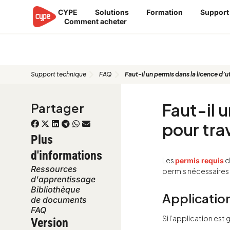
Aller
CYPE
Solutions
Formation
Support
au
Comment acheter
contenu
FAQ
Support technique
FAQ
Faut-il un permis dans la licence d’ut
Faut-il u
Partager
pour trav
Plus
d'informations
Les
d
permis requis
Ressources
permis nécessaires 
d'apprentissage
Bibliothèque
Application
de documents
FAQ
Si l’application est 
Version