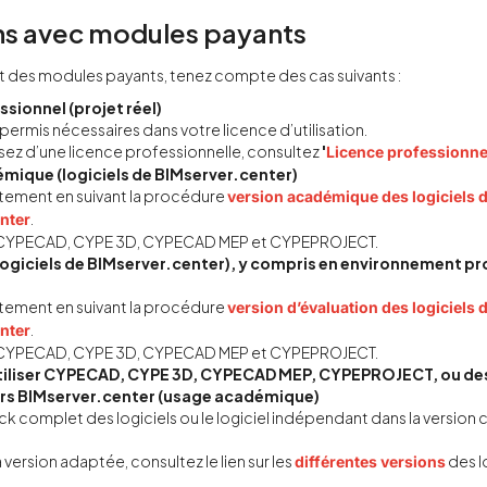
ns avec modules payants
lut des modules payants, tenez compte des cas suivants :
sionnel (projet réel)
permis nécessaires dans votre licence d’utilisation.
sez d’une licence professionnelle, consultez
'
Licence professionne
mique (logiciels de BIMserver.center)
uitement en suivant la procédure
version académique des logiciels 
.
nter
: CYPECAD, CYPE 3D, CYPECAD MEP et CYPEPROJECT.
logiciels de BIMserver.center), y compris en environnement pr
uitement en suivant la procédure
version d’évaluation des logiciels 
.
nter
: CYPECAD, CYPE 3D, CYPECAD MEP et CYPEPROJECT.
utiliser CYPECAD, CYPE 3D, CYPECAD MEP, CYPEPROJECT, ou des
ors BIMserver.center (usage académique)
pack complet des logiciels ou le logiciel indépendant dans la versio
a version adaptée, consultez le lien sur les
des l
différentes versions