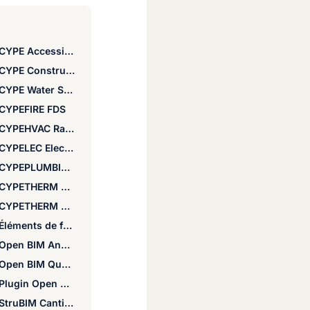
CYPE Accessibility
CYPE Construction Systems
CYPE Water Supply
CYPEFIRE FDS
CYPEHVAC Radiant floor
CYPELEC Electrical Mechanisms
CYPEPLUMBING
CYPETHERM BRIDGES
CYPETHERM LOADS
Éléments de fondation
Open BIM Analytical Model
Open BIM Quantities
Plugin Open BIM - Revit
StruBIM Cantilever Walls