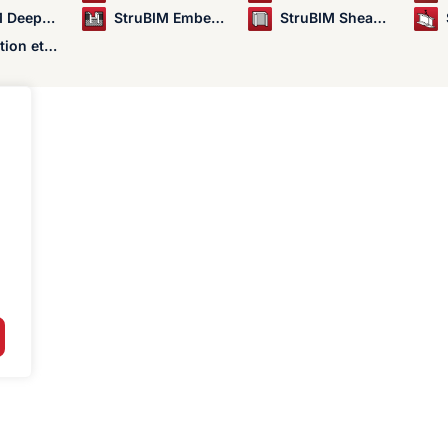
eep Beams
StruBIM Embedded Walls
StruBIM Shear Walls
nçonnement dans les dalles
t