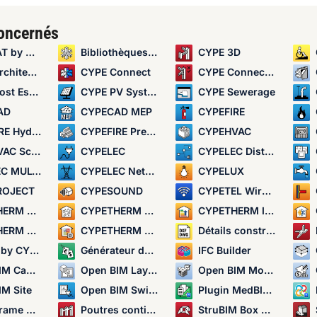
concernés
by CYPE
Bibliothèques de détails constructifs pour structures
CYPE 3D
itecture
CYPE Connect
CYPE Connect Classic
Estimator
CYPE PV Systems
CYPE Sewerage
AD
CYPECAD MEP
CYPEFIRE
aulic Systems
CYPEFIRE Pressure Systems
CYPEHVAC
chematics
CYPELEC
CYPELEC Distribution
ULTILINE
CYPELEC Networks
CYPELUX
ROJECT
CYPESOUND
CYPETEL Wireless
M EPlus
CYPETHERM HYGRO
CYPETHERM Improvements
 RE2020
CYPETHERM RTExistant
Détails constructifs
by CYPE
Générateur de prix
IFC Builder
le Routing
Open BIM Layout
Open BIM Model Checker
IM Site
Open BIM Switchboard
Plugin MedBIM - Revit
 generator
Poutres continues
StruBIM Box Culverts