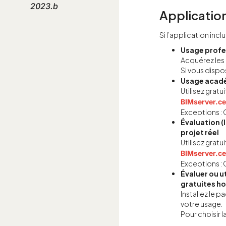
2023.b
Applicatio
Si l’application inc
Usage profes
Acquérez les 
Si vous dispo
Usage acadé
Utilisez grat
BIMserver.ce
Exceptions 
Évaluation (
projet réel
Utilisez grat
BIMserver.ce
Exceptions 
Évaluer ou 
gratuites h
Installez le 
votre usage.
Pour choisir l