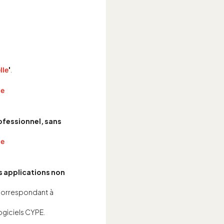
'
.
lle
de
ofessionnel, sans
de
 applications non
n correspondant à
ogiciels CYPE.