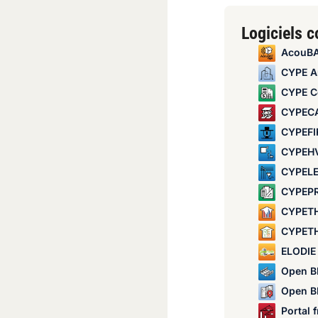
Logiciels 
AcouBAT 
CYPE Arch
CYPE Cost 
CYPEC
CYPEFIRE Hydr
CYPEHVAC S
CYPELEC M
CYPEP
CYPETHER
CYPETHERM
ELODIE 
Open BIM Cab
Open B
Portal frame