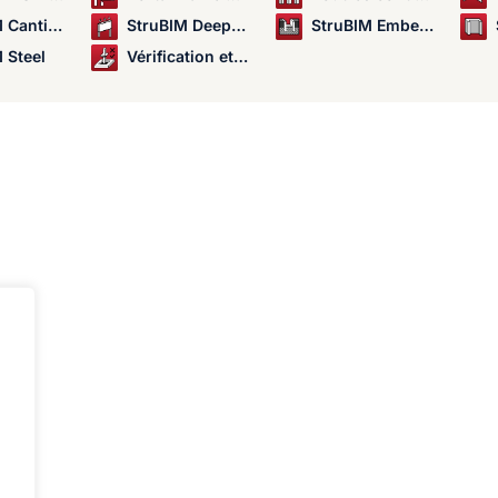
lever Walls
StruBIM Deep Beams
StruBIM Embedded Walls
 Steel
Vérification et analyse du poinçonnement dans les dalles
t