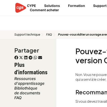
Aller
CYPE
Solutions
Formation
Support
au
Comment acheter
contenu
FAQ
Support technique
FAQ
Pouvez-vous éditer un ouvrage avec
Pouvez-v
Partager
version 
Plus
d'informations
Non. Vous ne pouvez 
Ressources
qui a servi à le crée
d'apprentissage
Bibliothèque
Recommandat
de documents
FAQ
Si vous devez travai