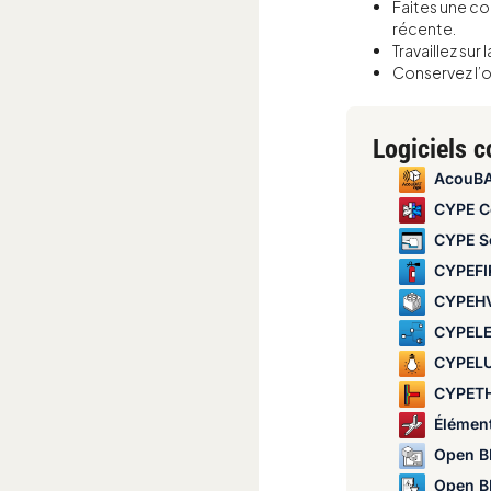
Faites une cop
récente.
Travaillez sur
Conservez l’ou
Logiciels 
AcouBAT 
CYPE C
CYPE S
CYPEFI
CYPEH
CYPELEC Dis
CYPEL
CYPETHERM
Éléments de
Open BIM
Open BIM S