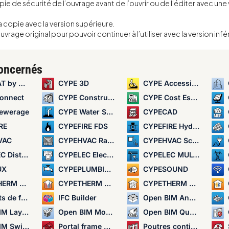
ie de sécurité de l’ouvrage avant de l’ouvrir ou de l’éditer avec une 
 la copie avec la version supérieure.
vrage original pour pouvoir continuer à l’utiliser avec la version infé
concernés
by CYPE
CYPE 3D
CYPE Accessibility
onnect
CYPE Construction Systems
CYPE Cost Estimator
ewerage
CYPE Water Supply
CYPECAD
RE
CYPEFIRE FDS
CYPEFIRE Hydraulic Systems
VAC
CYPEHVAC Radiant floor
CYPEHVAC Schematics
tribution
CYPELEC Electrical Mechanisms
CYPELEC MULTILINE
UX
CYPEPLUMBING
CYPESOUND
 BRIDGES
CYPETHERM EPlus
CYPETHERM HYGRO
 fondation
IFC Builder
Open BIM Analytical Model
 Layout
Open BIM Model Checker
Open BIM Quantities
witchboard
Portal frame generator
Poutres continues