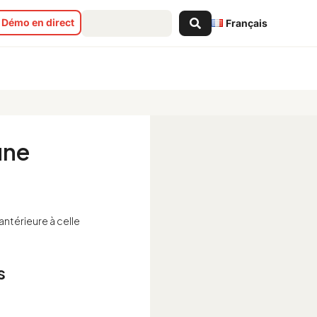
Search
Démo en direct
Français
...
une
antérieure à celle
s