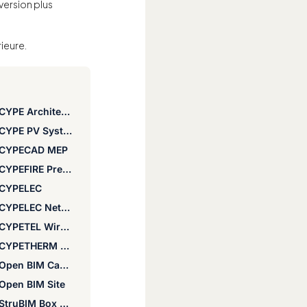
version plus
rieure.
CYPE Architecture
CYPE PV Systems
CYPECAD MEP
CYPEFIRE Pressure Systems
CYPELEC
CYPELEC Networks
CYPETEL Wireless
CYPETHERM LOADS
Open BIM Cable Routing
Open BIM Site
StruBIM Box Culverts