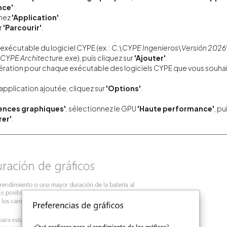
nce'
:
nez
'Application'
.
r
'Parcourir'
.
exécutable du logiciel CYPE (ex. :
C:\CYPE Ingenieros\Versión 202
\CYPE Architecture.exe
), puis cliquez sur
'Ajouter'
.
ration pour chaque exécutable des logiciels CYPE que vous souhai
pplication ajoutée, cliquez sur
'Options'
.
ences graphiques'
, sélectionnez le GPU
'Haute performance'
, pu
rer'
.