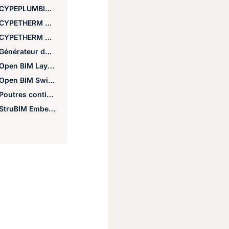
CYPEPLUMBING
CYPETHERM BRIDGES
CYPETHERM LOADS
Générateur de prix
Open BIM Layout
Open BIM Switchboard
Poutres continues
StruBIM Embedded Walls