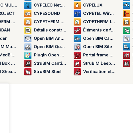
ULTILINE
CYPELEC Networks
CYPELUX
ROJECT
CYPESOUND
CYPETEL Wireless
M EPlus
CYPETHERM HYGRO
CYPETHERM Improvements
RBAN
Détails constructifs
Éléments de fondation
lder
Open BIM Analytical Model
Open BIM Cable Routing
el Checker
Open BIM Quantities
Open BIM Site
M - Revit
Plugin Open BIM - Revit
Portal frame generator
 Culverts
StruBIM Cantilever Walls
StruBIM Deep Beams
ear Walls
StruBIM Steel
Vérification et analyse du poinçonnement dans les dalles
t