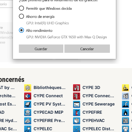
concernés
by CYPE
Bibliothèques de détails constructifs pour structures
CYPE 3D
itecture
CYPE Connect
CYPE Connect Classic
Estimator
CYPE PV Systems
CYPE Sewerage
AD
CYPECAD MEP
CYPEFIRE
aulic Systems
CYPEFIRE Pressure Systems
CYPEHVAC
chematics
CYPELEC
CYPELEC Distribution