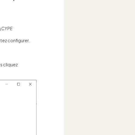
6\CYPE
tez configurer.
is cliquez