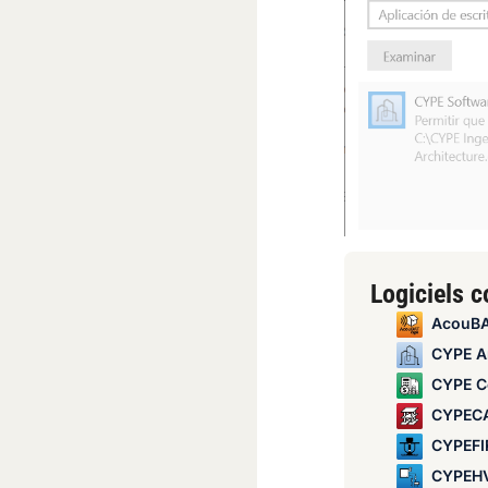
Logiciels 
AcouBAT 
CYPE Arch
CYPE Cost 
CYPEC
CYPEFIRE Hydr
CYPEHVAC S