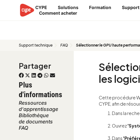
Aller
CYPE
Solutions
Formation
Support
au
Comment acheter
contenu
FAQ
Support technique
FAQ
Sélectionner le GPU haute performa
Sélectio
Partager
les logi
Plus
d'informations
Cette procédure Wi
Ressources
CYPE, afin de résou
d'apprentissage
Dans la rech
Bibliothèque
de documents
Ouvrez
'Sys
FAQ
Dans
'Préfé