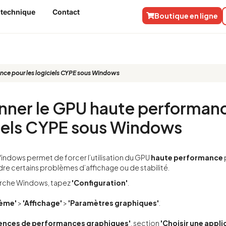
 technique
Contact
Boutique en ligne
nce pour les logiciels CYPE sous Windows
nner le GPU haute performan
ciels CYPE sous Windows
ndows permet de forcer l’utilisation du GPU
haute performance
dre certains problèmes d’affichage ou de stabilité.
erche Windows, tapez
'Configuration'
.
tème'
>
'Affichage'
>
'Paramètres graphiques'
.
rences de performances graphiques'
, section
'Choisir une appli