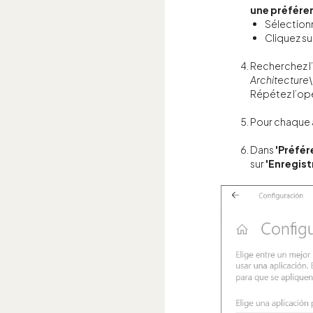
une préfére
Sélection
Cliquez su
Recherchez l’
Architecture
Répétez l’opé
Pour chaque a
Dans
'Préfér
sur
'Enregist