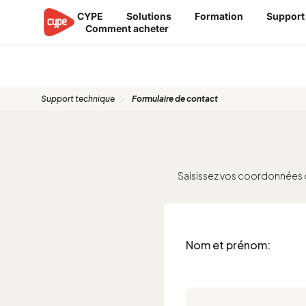
Aller
CYPE
Solutions
Formation
Support
au
Comment acheter
contenu
Formulaire de contact
Support technique
Formulaire de contact
Saisissez vos coordonnées 
Nom et prénom: