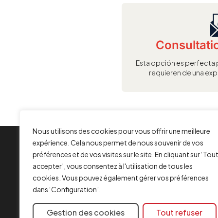
i
v
e
:
Consultati
Esta opción es perfecta 
requieren de una exp
Nous utilisons des cookies pour vous offrir une meilleure
expérience. Cela nous permet de nous souvenir de vos
INFORMATION
préférences et de vos visites sur le site. En cliquant sur ‘Tou
Contact
accepter’, vous consentez à l'utilisation de tous les
Mentions légales
cookies. Vous pouvez également gérer vos préférences
dans ‘Configuration’.
Politique de cookies
FAQ
Gestion des cookies
Tout refuser