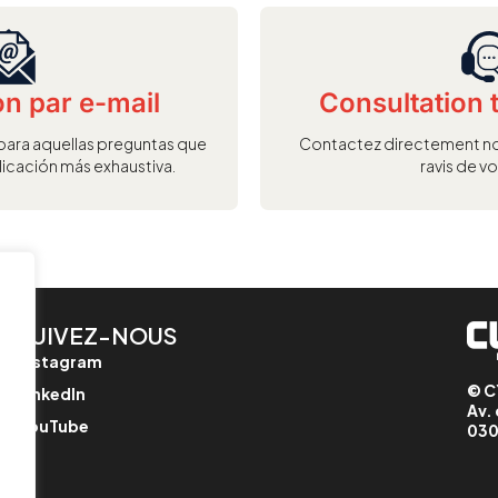
on par e-mail
Consultation 
para aquellas preguntas que
Contactez directement no
licación más exhaustiva.
ravis de vo
SUIVEZ-NOUS
t
Instagram
© C
LinkedIn
Av. 
YouTube
030