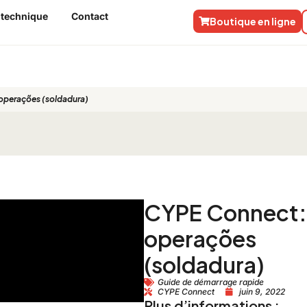
 technique
Contact
Boutique en ligne
operações (soldadura)
CYPE Connect:
operações
(soldadura)
Guide de démarrage rapide
CYPE Connect
juin 9, 2022
Plus d’informations :