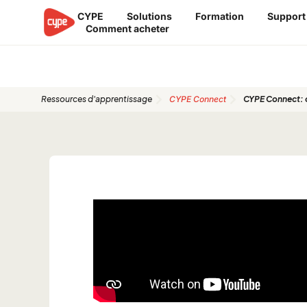
Aller
CYPE
Solutions
Formation
Support
au
Comment acheter
contenu
Guides de démarrage rapide
Ressources d'apprentissage
CYPE Connect
CYPE Connect: 