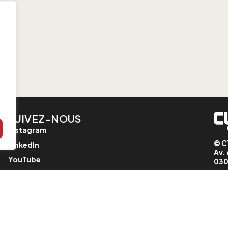
t
SUIVEZ-NOUS
Instagram
© C
LinkedIn
Av. 
YouTube
030