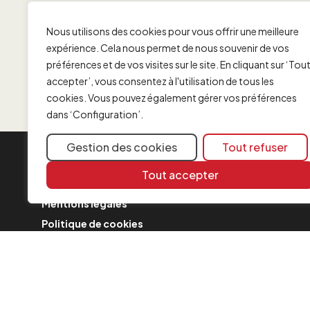
Nous utilisons des cookies pour vous offrir une meilleure
expérience. Cela nous permet de nous souvenir de vos
préférences et de vos visites sur le site. En cliquant sur ‘Tou
accepter’, vous consentez à l'utilisation de tous les
cookies. Vous pouvez également gérer vos préférences
dans ‘Configuration’.
Gestion des cookies
Tout refuser
INFORMATION
Tout accepter
Contact
Mentions légales
Politique de cookies
FAQ
Formulaire de plainte
Politique de Sécurité
Communiqués relatifs à la fusion