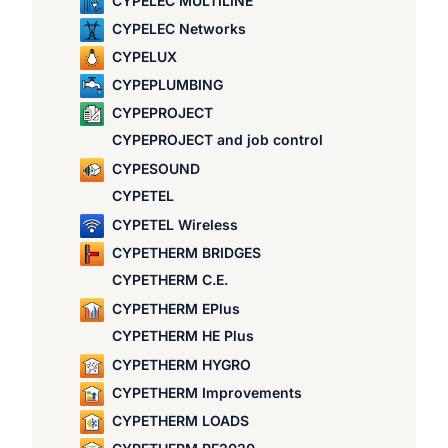
CYPELEC MULTILINE
CYPELEC Networks
CYPELUX
CYPEPLUMBING
CYPEPROJECT
CYPEPROJECT and job control
CYPESOUND
CYPETEL
CYPETEL Wireless
CYPETHERM BRIDGES
CYPETHERM C.E.
CYPETHERM EPlus
CYPETHERM HE Plus
CYPETHERM HYGRO
CYPETHERM Improvements
CYPETHERM LOADS