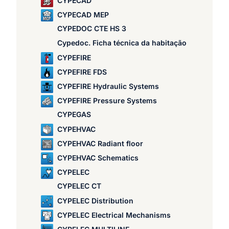
CYPECAD
CYPECAD MEP
CYPEDOC CTE HS 3
Cypedoc. Ficha técnica da habitação
CYPEFIRE
CYPEFIRE FDS
CYPEFIRE Hydraulic Systems
CYPEFIRE Pressure Systems
CYPEGAS
CYPEHVAC
CYPEHVAC Radiant floor
CYPEHVAC Schematics
CYPELEC
CYPELEC CT
CYPELEC Distribution
CYPELEC Electrical Mechanisms