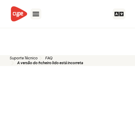
Skip
to
content
FAQ
Suporte Técnico
FAQ
A versão do ficheiro lido está incorreta