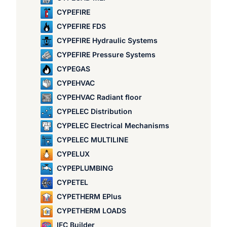
CYPEFIRE
CYPEFIRE FDS
CYPEFIRE Hydraulic Systems
CYPEFIRE Pressure Systems
CYPEGAS
CYPEHVAC
CYPEHVAC Radiant floor
CYPELEC Distribution
CYPELEC Electrical Mechanisms
CYPELEC MULTILINE
CYPELUX
CYPEPLUMBING
CYPETEL
CYPETHERM EPlus
CYPETHERM LOADS
IFC Builder