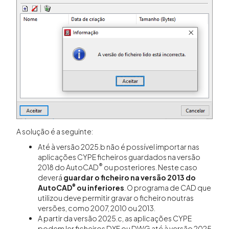
A solução é a seguinte:
Até à versão 2025.b não é possível importar nas
aplicações CYPE ficheiros guardados na versão
®
2018 do AutoCAD
ou posteriores. Neste caso
deverá
guardar o ficheiro na versão 2013 do
®
AutoCAD
ou inferiores
. O programa de CAD que
utilizou deve permitir gravar o ficheiro noutras
versões, como 2007, 2010 ou 2013.
A partir da versão 2025.c, as aplicações CYPE
podem ler ficheiros DXF ou DWG até à versão 2025