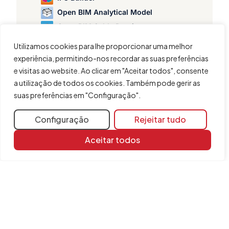
Open BIM Analytical Model
Open BIM Cable Routing
Open BIM Model Checker
Utilizamos cookies para lhe proporcionar uma melhor
Open BIM Quantities
experiência, permitindo-nos recordar as suas preferências
Open BIM Site
e visitas ao website. Ao clicar em "Aceitar todos", consente
a utilização de todos os cookies. Também pode gerir as
StruBIM Box Culverts
suas preferências em "Configuração".
StruBIM Deep Beams
StruBIM Steel
Configuração
Rejeitar tudo
Aceitar todos
Partilhar
Mais informações
Recursos de aprendizagem
Biblioteca de documentos