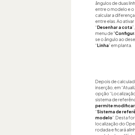
ângulos de duas lin
entre o modelo e o 
calcular a diferenç
entre elas. Ao ativa
“
Desenhar a cota
”
menu de "
Configu
se o ângulo ao des
“
Linha
” em planta.
Depois de calculad
inserção, em “Atuali
opção “Localização
sistema de referên
permite modificar
“
Sistema de refer
modelo
”. Desta fo
localização do Open
rodada e ficará ali