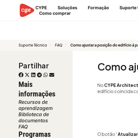
Skip
CYPE
Soluções
Formação
Suporte 
to
Como comprar
content
FAQ
Suporte Técnico
FAQ
Como ajustar a posição do edifício à p
Como aju
Partilhar
Mais
No
CYPE Architec
edifício coincida 
informações
Recursos de
aprendizagem
Biblioteca de
documentos
FAQ
Programas
O botão “
Atualizar