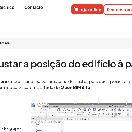
técnico
Contacto
Loja online
Demonstraçã
arcela
star a posição do edifício à p
ture
é necessário
realizar uma série de ajustes para que a posição
com a localização importada do
Open BIM Site
.
” do grupo