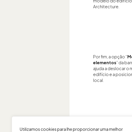
modelo do edifíci
Architecture.
Por fim, a opção “
M
elementos
” da bar
ajuda a deslocar o
edifício e a posici
local.
Utilizamos cookies para lhe proporcionar uma melhor