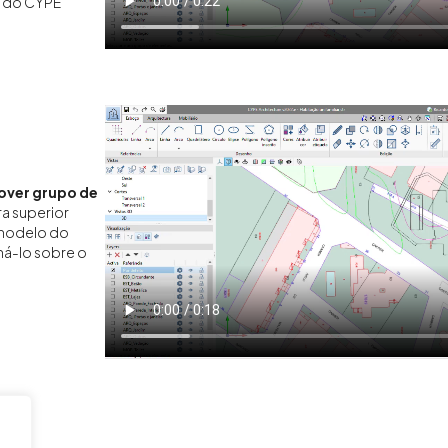
o do CYPE
over grupo de
ra superior
 modelo do
oná-lo sobre o