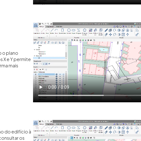
 o plano
s X e Y permite
orma mais
ão do edifício à
onsultar os