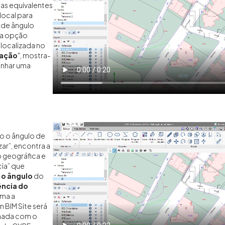
has equivalentes
local para
a de ângulo
r a opção
, localizada no
ração
", mostra-
enhar uma
o o ângulo de
zar”, encontra a
 geográfica e
cia” que
 o ângulo
do
ência do
rma a
 BIM Site será
nhada com o