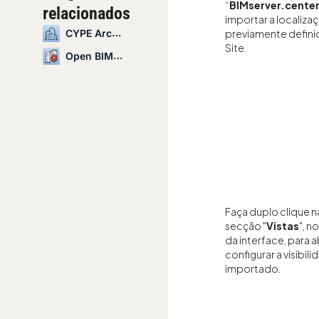
“
BIMserver.cente
relacionados
importar a localiza
previamente defini
CYPE Architecture
Site.
Open BIM Site
Faça duplo clique na
secção "
Vistas
", n
da interface, para ab
configurar a visibi
importado.