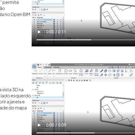
r
” permite
ção
da no Open BIM
 vista 3D na
o lado esquerdo
rir a janela e
lidade do mapa