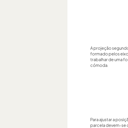
A projeção segundo
formado pelos eixo
trabalhar de uma f
cómoda.
Para ajustar a posiç
parcela devem-se c