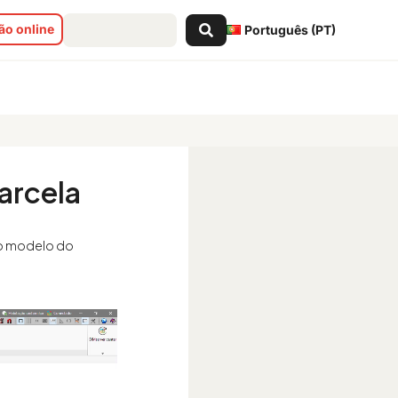
Search
o online
Português (PT)
...
arcela
 do modelo do