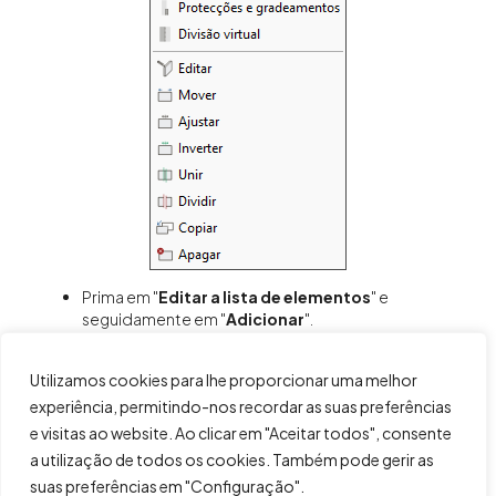
Prima em "
Editar a lista de elementos
" e
seguidamente em "
Adicionar
".
Introduza a referência, que permitirá descrever a
parede, assim como diferenciá-la das demais.
Utilizamos cookies para lhe proporcionar uma melhor
Defina a espessura da parede, englobando as duas
experiência, permitindo-nos recordar as suas preferências
paredes e a junta de dilatação.
Os restantes parâmetros serão definidos no
e visitas ao website. Ao clicar em "Aceitar todos", consente
programa de cálculo estabelecendo as
a utilização de todos os cookies. Também pode gerir as
características da parede.
suas preferências em "Configuração".