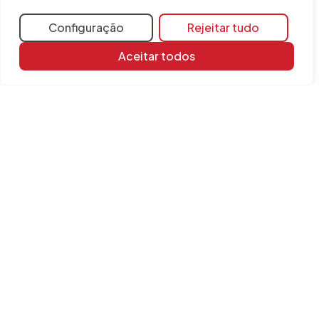
Configuração
Rejeitar tudo
Aceitar todos
Partilhar
Mais informações
Recursos de aprendizagem
Biblioteca de documentos
FAQ
Programas relacionados
IFC Builder
INFORMAÇÃO
Contacto