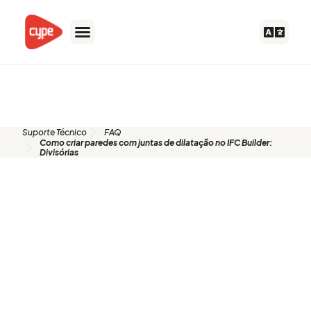
Skip
to
content
FAQ
Suporte Técnico
FAQ
Como criar paredes com juntas de dilatação no IFC Builder:
Divisórias