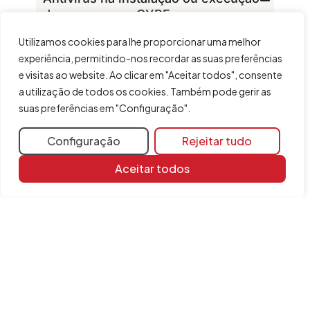
dos programas CYPE
Utilizamos cookies para lhe proporcionar uma melhor
experiência, permitindo-nos recordar as suas preferências
e visitas ao website. Ao clicar em "Aceitar todos", consente
Recursos de
a utilização de todos os cookies. Também pode gerir as
aprendizagem
suas preferências em "Configuração".
Biblioteca de
documentos
Configuração
Rejeitar tudo
FAQ
Aceitar todos
Categorias gerais
Categorias específicas