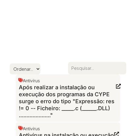
Antivírus
Após realizar a instalação ou
execução dos programas da CYPE
surge o erro do tipo "Expressão: res
!= 0 -- Ficheiro: _____.c (______.DLL)
....................."
Antivírus
Antivírus na instalação ou execução