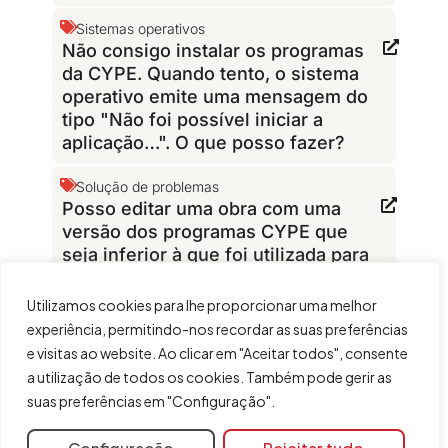
Sistemas operativos
Não consigo instalar os programas
da CYPE. Quando tento, o sistema
operativo emite uma mensagem do
tipo "Não foi possível iniciar a
aplicação…". O que posso fazer?
Solução de problemas
Posso editar uma obra com uma
versão dos programas CYPE que
seja inferior à que foi utilizada para
a criar ou editar?
Utilizamos cookies para lhe proporcionar uma melhor
Solução de problemas
experiência, permitindo-nos recordar as suas preferências
Que extensão têm os ficheiros do
e visitas ao website. Ao clicar em "Aceitar todos", consente
programa?
a utilização de todos os cookies. Também pode gerir as
suas preferências em "Configuração".
Configuração
Máscaras DXF
A versão do ficheiro lido está