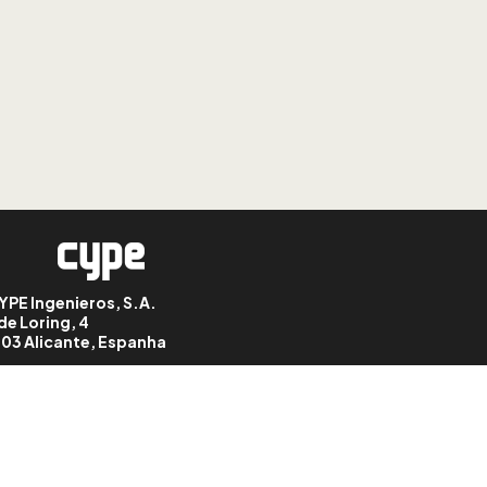
ferramentas de desenho
2D do separador
"Esboço"
LIÇÃO: 8
CYPE Architecture: criar,
colorir, etiquetar e
inverter superfícies do
esboço
LIÇÃO: 9
CYPE Architecture:
extrusão e interseção de
volumes
YPE Ingenieros, S.A.
de Loring, 4
03 Alicante, Espanha
LIÇÃO: 10
CYPE Architecture:
copiar, mover, aplicar
simetria e offset a
elementos do esboço
LIÇÃO: 11