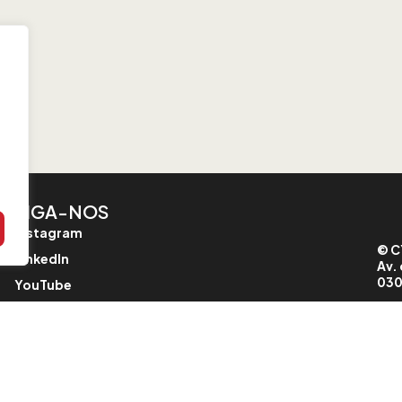
SIGA-NOS
Instagram
© C
LinkedIn
Av. 
030
YouTube