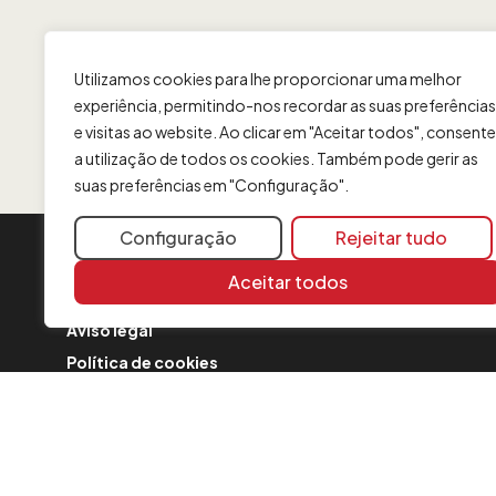
Utilizamos cookies para lhe proporcionar uma melhor
experiência, permitindo-nos recordar as suas preferências
e visitas ao website. Ao clicar em "Aceitar todos", consente
a utilização de todos os cookies. Também pode gerir as
suas preferências em "Configuração".
Configuração
Rejeitar tudo
INFORMAÇÃO
Aceitar todos
Contacto
Aviso legal
Política de cookies
FAQ
Formulário de reclamação
Política de Segurança
Comunicações sobre a fusão