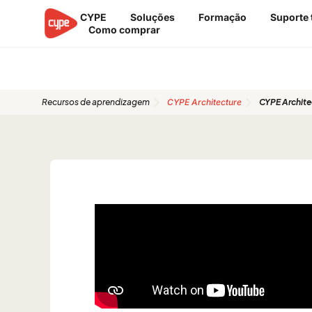
Skip
CYPE
Soluções
Formação
Suporte 
to
Como comprar
content
Guias de início rápido
Recursos de aprendizagem
CYPE Architecture
CYPE Architec