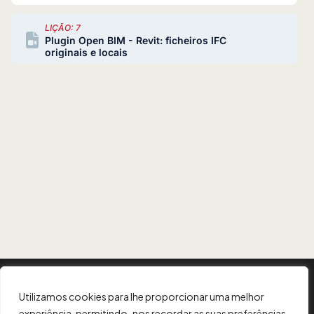
LIÇÃO: 7
Plugin Open BIM - Revit: ficheiros IFC
originais e locais
INFORMAÇÃO
Utilizamos cookies para lhe proporcionar uma melhor
experiência, permitindo-nos recordar as suas preferências