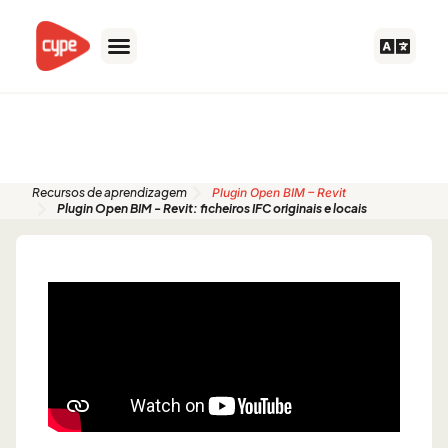
Skip
to
content
Guias de início rápido
Recursos de aprendizagem
Plugin Open BIM – Revit
Plugin Open BIM - Revit: ficheiros IFC originais e locais