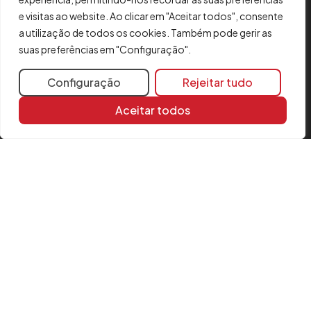
Contacto
e visitas ao website. Ao clicar em "Aceitar todos", consente
Aviso legal
a utilização de todos os cookies. Também pode gerir as
Política de cookies
suas preferências em "Configuração".
FAQ
Formulário de reclamação
Configuração
Rejeitar tudo
Política de Segurança
Aceitar todos
Comunicações sobre a fusão
SIGA-NOS
Instagram
LinkedIn
YouTube
© CYPE Ingenieros, S.A.
Av. de Loring, 4
03003 Alicante, Espanha