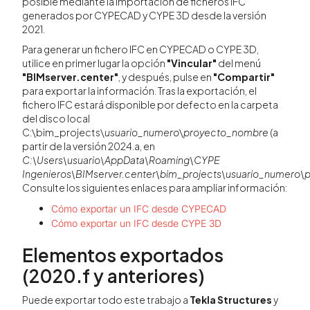
posible mediante la importación de ficheros IFC
generados por CYPECAD y CYPE 3D desde la versión
2021.
Para generar un fichero IFC en CYPECAD o CYPE 3D,
utilice en primer lugar la opción
"Vincular"
del menú
"BIMserver.center"
, y después, pulse en
"Compartir"
para exportar la información. Tras la exportación, el
fichero IFC estará disponible por defecto en la carpeta
del disco local
C:\bim_projects\
usuario_numero
\
proyecto_nombre
(a
partir de la versión 2024.a, en
C:\Users\usuario\AppData\Roaming\CYPE
Ingenieros\BIMserver.center\bim_projects\
usuario_numero
\
Consulte los siguientes enlaces para ampliar información:
Cómo exportar un IFC desde CYPECAD
Cómo exportar un IFC desde CYPE 3D
Elementos exportados
(2020.f y anteriores)
Puede exportar todo este trabajo a
Tekla Structures
y