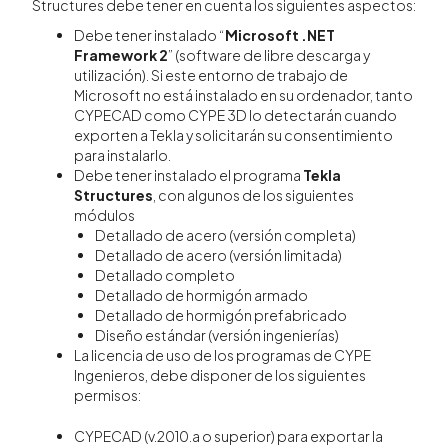
Structures debe tener en cuenta los siguientes aspectos:
Debe tener instalado “
Microsoft .NET
Framework 2
” (software de libre descarga y
utilización). Si este entorno de trabajo de
Microsoft no está instalado en su ordenador, tanto
CYPECAD como CYPE 3D lo detectarán cuando
exporten a Tekla y solicitarán su consentimiento
para instalarlo.
Debe tener instalado el programa
Tekla
Structures
, con algunos de los siguientes
módulos
Detallado de acero (versión completa)
Detallado de acero (versión limitada)
Detallado completo
Detallado de hormigón armado
Detallado de hormigón prefabricado
Diseño estándar (versión ingenierías)
La licencia de uso de los programas de CYPE
Ingenieros, debe disponer de los siguientes
permisos:
CYPECAD (v.2010.a o superior) para exportar la