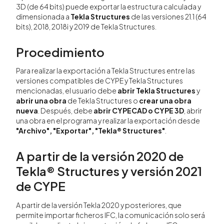
3D (de 64 bits) puede exportar la estructura calculada y
dimensionada a
Tekla Structures
de las versiones 21.1 (64
bits), 2018, 2018i y 2019 de Tekla Structures.
Procedimiento
Para realizar la exportación a Tekla Structures entre las
versiones compatibles de CYPE y Tekla Structures
mencionadas, el usuario debe
abrir Tekla Structures
y
abrir una obra
de Tekla Structures o
crear una obra
nueva
. Después, debe
abrir CYPECAD o CYPE 3D
, abrir
una obra en el programa y realizar la exportación desde
"Archivo", "Exportar", "Tekla® Structures"
.
A partir de la versión 2020 de
Tekla® Structures y versión 2021
de CYPE
A partir de la versión Tekla 2020 y posteriores, que
permite importar ficheros IFC, la comunicación solo será