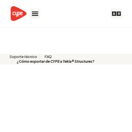
Ir
al
contenido
FAQ
Soporte técnico
FAQ
¿Cómo exportar de CYPE a Tekla® Structures?