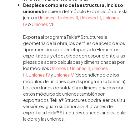
Despiece completo de la estructura, incluso
uniones
(requiere del módulo Exportación a Tekla,
junto a
,
,
,
Uniones I
Uniones II
Uniones III
Uniones
o
)
IV
Uniones V
Exporta al programa Tekla® Structures la
geometría de la obra, los perfiles de acero de los
tipos mencionados en el apartado Elementos
exportados, y el despiece correspondiente a las
piezas de acero calculadas y dimensionadas por
los módulos
,
,
Uniones I
Uniones II
Uniones
,
y
(dependiendo de los
III
Uniones IV
Uniones V
módulos de uniones que disponga en su licencia).
Los cordones de soldadura dimensionados por
estos módulos de uniones también son
exportados. Tekla® Structures podrá leerlos si su
versión es igual o superior a la 14.0. Antes de
exportar a Tekla® Structures es necesario calcular
la obra y las uniones.