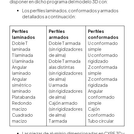
disponer en dicho programa del modelo 3D con:
Los perfiles laminados, conformados y armados
detallados a continuación:
Perfiles
Perfiles
Perfiles
laminados
armados
conformados
Doble T
Doble T armada
U conformado
laminada
(sin rigidizadores
simple
T laminada
de alma)
U conformado
U laminada
Doble T armada
rigidizado
Angular
alas distintas
Z conformada
laminado
(sin rigidizadores
simple
Angular
de alma)
Z conformada
simétrico
U armada
rigidizada
laminado
(sin rigidizadores
Angular
Platabanda
de alma)
conformado
Redondo
Cajón armado
simple
macizo
(sin rigidizadores
Cajón
Cuadrado
de alma)
conformado
macizo
T armada
Tubo circular
Las piezas de aluminio dimensionadas en CYPE 3D y