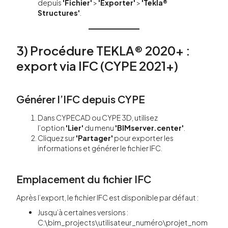
depuis
'Fichier'
>
'Exporter'
>
'Tekla®
Structures'
.
3) Procédure TEKLA® 2020+ :
export via IFC (CYPE 2021+)
Générer l’IFC depuis CYPE
Dans CYPECAD ou CYPE 3D, utilisez
l’option
'Lier'
du menu
'BIMserver.center'
.
Cliquez sur
'Partager'
pour exporter les
informations et générer le fichier IFC.
Emplacement du fichier IFC
Après l’export, le fichier IFC est disponible par défaut :
Jusqu’à certaines versions :
C:\bim_projects\utilisateur_numéro\projet_nom