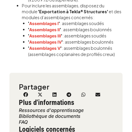
Pour inclure les assemblages, disposez du
module
'Exportation à Tekla® Structures'
et des
modules d’assemblages concernés :
'
'
: assemblages soudés
Assemblages I
'
'
: assemblages boulonnés
Assemblages II
'
'
: assemblages soudés
Assemblages III
'
'
: assemblages boulonnés
Assemblages IV
'
'
: assemblages boulonnés
Assemblages V
(assemblages coplanaires de profilés creux)
Partager
Plus d'informations
Ressources d'apprentissage
Bibliothèque de documents
FAQ
Logiciels concernés