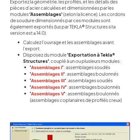
Exportez la géométrie, les profilés, et les détails des
pièces d’acier calculées et dimensionnées par les
modules
'Assemblages'
(selon la licence). Les cordons
de soudure dimensionnés par ces modules sont
également exportés (lus par TEKLA® Structures si la
version est ≥ 14.0).
Calculez l’ouvrage et les assemblages avant
l’export.
Disposez du module
'Exportation à Tekla®
Structures'
, couplé à un ou plusieurs modules :
'
'
: assemblages soudés
Assemblages I
'
'
: assemblages boulonnés
Assemblages II
'
'
: assemblages soudés
Assemblages III
'
'
: assemblages boulonnés
Assemblages IV
'
'
: assemblages boulonnés
Assemblages V
(assemblages coplanaires de profilés creux)