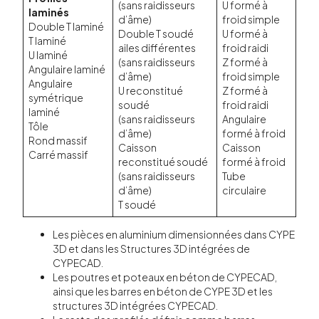
(sans raidisseurs
U formé à
laminés
d’âme)
froid simple
Double T laminé
Double T soudé
U formé à
T laminé
ailes différentes
froid raidi
U laminé
(sans raidisseurs
Z formé à
Angulaire laminé
d’âme)
froid simple
Angulaire
U reconstitué
Z formé à
symétrique
soudé
froid raidi
laminé
(sans raidisseurs
Angulaire
Tôle
d’âme)
formé à froid
Rond massif
Caisson
Caisson
Carré massif
reconstitué soudé
formé à froid
(sans raidisseurs
Tube
d’âme)
circulaire
T soudé
Les pièces en aluminium dimensionnées dans CYPE
3D et dans les Structures 3D intégrées de
CYPECAD.
Les poutres et poteaux en béton de CYPECAD,
ainsi que les barres en béton de CYPE 3D et les
structures 3D intégrées CYPECAD.