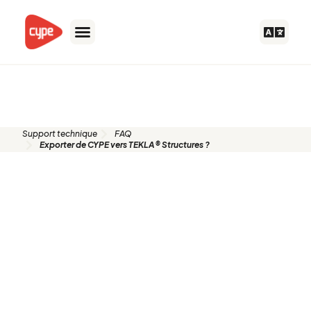
Aller
au
contenu
FAQ
Support technique
FAQ
Exporter de CYPE vers TEKLA® Structures ?