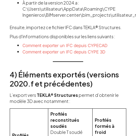
À partir de la version 2024.a :
C:\Users\utilisateur\AppData\Roaming\CYPE
Ingenieros\BIMserver.center\bim_projects\utilisateu
Ensuite, importez ce fichier IFC dans TEKLA® Structures.
Plus d'informations disponibles sur les liens suivants :
Comment exporter un IFC depuis CYPECAD
Comment exporter un IFC depuis CYPE 3D
4) Éléments exportés (versions
2020.f et précédentes)
L’export vers
TEKLA® Structures
permet d’obtenir le
modèle 3D avec notamment :
Profilés
reconstitués
Profilés
soudés
formés à
Double T soudé
froid
Profilés