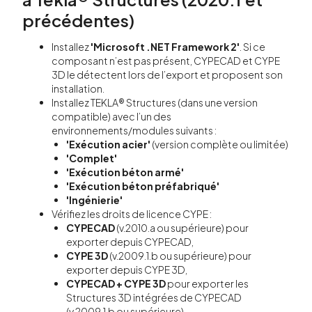
précédentes)
Installez
'Microsoft .NET Framework 2'
. Si ce
composant n’est pas présent, CYPECAD et CYPE
3D le détectent lors de l’export et proposent son
installation.
Installez TEKLA® Structures (dans une version
compatible) avec l’un des
environnements/modules suivants :
'Exécution acier'
(version complète ou limitée)
'Complet'
'Exécution béton armé'
'Exécution béton préfabriqué'
'Ingénierie'
Vérifiez les droits de licence CYPE :
CYPECAD
(v.2010.a ou supérieure) pour
exporter depuis CYPECAD,
CYPE 3D
(v.2009.1.b ou supérieure) pour
exporter depuis CYPE 3D,
CYPECAD + CYPE 3D
pour exporter les
Structures 3D intégrées de CYPECAD
(v.2009.1.b ou supérieure).