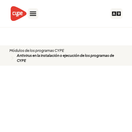
Ir
al
contenido
Módulos de los programas CYPE
Antivirus en la instalación o ejecución de los programas de
CYPE