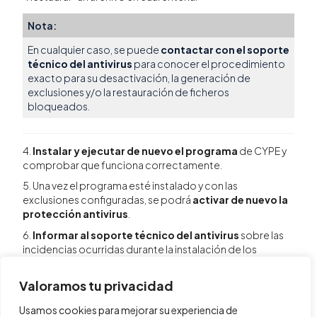
Nota:
En cualquier caso, se puede
contactar con el soporte
técnico del antivirus
para conocer el procedimiento
exacto para su desactivación, la generación de
exclusiones y/o la restauración de ficheros
bloqueados.
4.
Instalar y ejecutar de nuevo el programa
de CYPE y
comprobar que funciona correctamente.
5. Una vez el programa esté instalado y con las
exclusiones configuradas, se podrá
activar de nuevo la
protección antivirus
.
6.
Informar al soporte técnico del antivirus
sobre las
incidencias ocurridas durante la instalación de los
programas de CYPE. Mediante este proceso el
desarrollador del antivirus debería excluir el archivo
Valoramos tu privacidad
identificado de la base de datos de virus en la próxima
actualización, asegurando la ausencia de nuevos falsos
Usamos cookies para mejorar su experiencia de