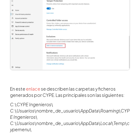
En este
enlace
se describen las carpetas y ficheros
generados por CYPE. Las principales son las siguientes:
C:\CYPE Ingenieros\
C:\Usuarios\nombre_de_usuario\AppData\Roaming\CYP
E Ingenieros\
C:\Usuarios\nombre_de_usuario\AppData\Local\Temp\c
ypemenu\