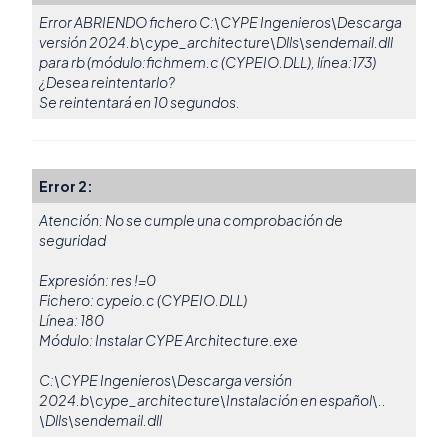
Error ABRIENDO fichero C:\CYPE Ingenieros\Descarga
versión 2024.b\cype_architecture\Dlls\sendemail.dll
para rb (módulo:fichmem.c (CYPEIO.DLL), línea:173)
¿Desea reintentarlo?
Se reintentará en 10 segundos.
Error 2:
Atención: No se cumple una comprobación de
seguridad
Expresión: res !=0
Fichero: cypeio.c (CYPEIO.DLL)
Línea: 180
Módulo: Instalar CYPE Architecture.exe
C:\CYPE Ingenieros\Descarga versión
2024.b\cype_architecture\Instalación en español\..
\Dlls\sendemail.dll