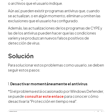
o archivos que el usuario indique.
Aún así, pueden existir programas antivirus que, cuando
se actualizan, o en algún momento, eliminan u omiten las
exclusiones que el usuario ha configurado.
Además, las actualizaciones de los programas de CYPE y
las de los antivirus pueden hacer que las condiciones
varíen y se produzcan nuevos falsos positivos de
detección de virus.
Solución
Para solucionar estos problemas como usuario, se deben
seguir estos pasos:
1.
Desactivar momentáneamente el antivirus
.
*Si el problema está ocasionado por Windows Defender,
se puede
consultar este enlace
para conocer cómo
desactivar la "Protección en tiempo real".