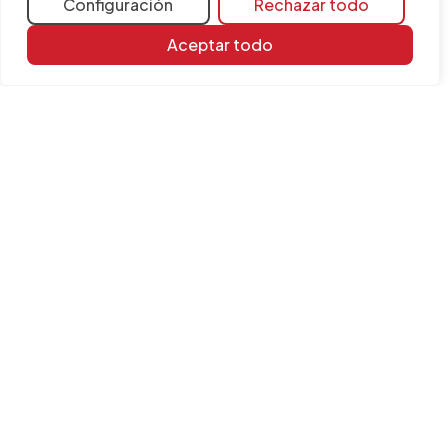
Configuración
Rechazar todo
Aceptar todo
Recursos de
aprendizaje
Todas las FAQ
Biblioteca de
documentos
Galería de vídeos
Categorías generales
Categorías específicas