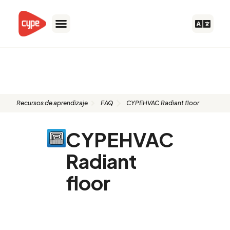
Ir
al
contenido
FAQ: CYPEHVAC Radiant floor
Recursos de aprendizaje
FAQ
CYPEHVAC Radiant floor
CYPEHVAC
Radiant
floor