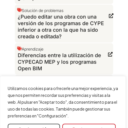
Solución de problemas
¿Puedo editar una obra con una
versión de los programas de CYPE
inferior a otra con la que ha sido
creada o editada?
Aprendizaje
Diferencias entre la utilización de
CYPECAD MEP y los programas
Open BIM
Solución de problemas
¿Qué extensión tienen los ficheros
Utilizamos cookies para ofrecerle una mejor experiencia, ya
del programa?
que nos permiten recordar sus preferencias y visitas a la
web. Al pulsar en "Aceptar todo", da consentimiento para el
Configuración
Plantillas DXF
uso de todas las cookies. También puede gestionar sus
La versión del fichero leído es
preferencias en "Configuración".
incorrecta