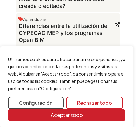
creada o editada?
Aprendizaje
Diferencias entre la utilización de
CYPECAD MEP y los programas
Open BIM
Solución de problemas
Utilizamos cookies para ofrecerle una mejor experiencia, ya
¿Qué extensión tienen los ficheros
del programa?
que nos permiten recordar sus preferencias y visitas a la
web. Al pulsar en "Aceptar todo", da consentimiento para el
Configuración
Plantillas DXF
uso de todas las cookies. También puede gestionar sus
La versión del fichero leído es
preferencias en "Configuración".
incorrecta
Configuración
Rechazar todo
Aceptar todo
Recursos de
aprendizaje