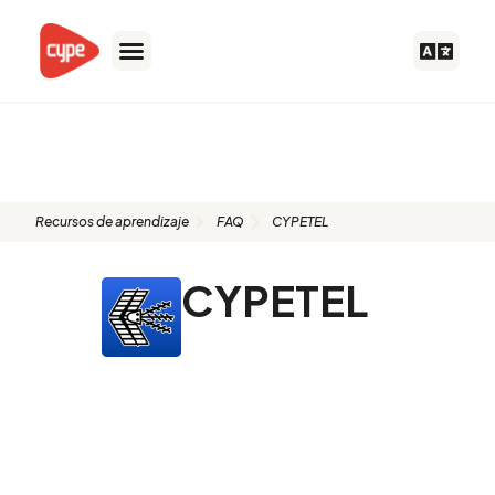
Ir
al
contenido
FAQ: CYPETEL
Recursos de aprendizaje
FAQ
CYPETEL
CYPETEL