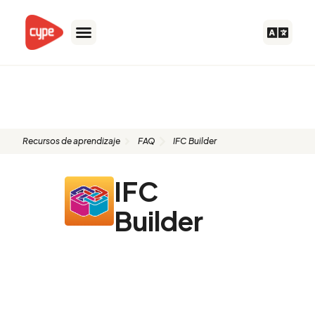
Ir
al
contenido
FAQ: IFC Builder
Recursos de aprendizaje
FAQ
IFC Builder
IFC
Builder