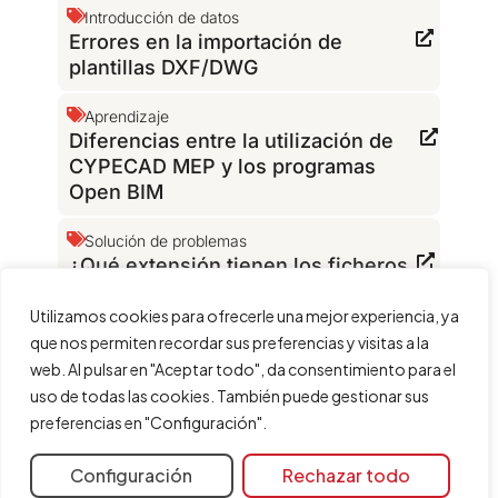
Introducción de datos
Errores en la importación de
plantillas DXF/DWG
Aprendizaje
Diferencias entre la utilización de
CYPECAD MEP y los programas
Open BIM
Solución de problemas
¿Qué extensión tienen los ficheros
del programa?
Utilizamos cookies para ofrecerle una mejor experiencia, ya
Configuración
Plantillas DXF
que nos permiten recordar sus preferencias y visitas a la
La versión del fichero leído es
web. Al pulsar en "Aceptar todo", da consentimiento para el
incorrecta
uso de todas las cookies. También puede gestionar sus
preferencias en "Configuración".
Configuración
Rechazar todo