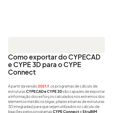
Como exportar do CYPECAD
e CYPE 3D para o CYPE
Connect
A partir da versão
, os programas de cálculo de
2021.f
estruturas
CYPECAD e CYPE 3D
são capazes de exportar
a Informação dos esforços calculados nos extremos dos
elementos metálicos (vigas, pilares e barras de estruturas
3D integradas) para que sejam utilizados no cálculo de
ligações pelos programas
CYPE Connect
e
StruBIM