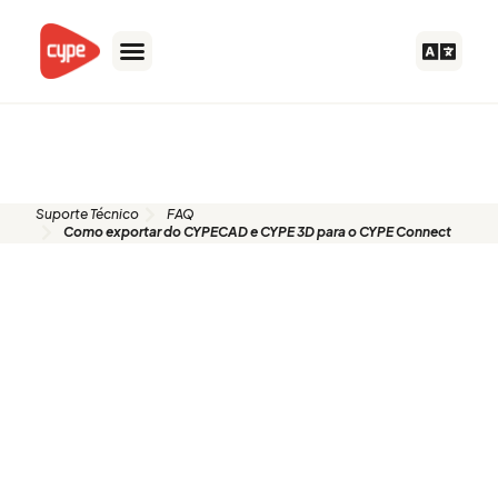
Skip
to
content
FAQ
Suporte Técnico
FAQ
Como exportar do CYPECAD e CYPE 3D para o CYPE Connect