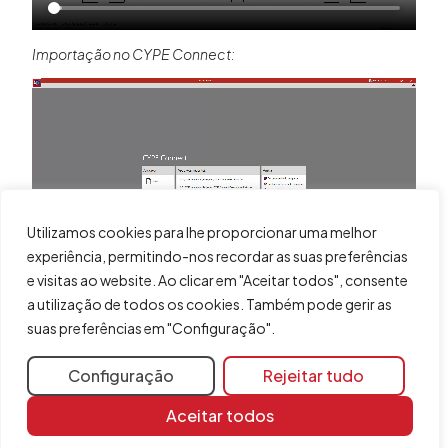
Importação no
CYPE Connect:
Utilizamos cookies para lhe proporcionar uma melhor
experiência, permitindo-nos recordar as suas preferências
e visitas ao website. Ao clicar em "Aceitar todos", consente
a utilização de todos os cookies. Também pode gerir as
suas preferências em "Configuração".
Configuração
Rejeitar tudo
Partilhar
Aceitar todos
Mais informações