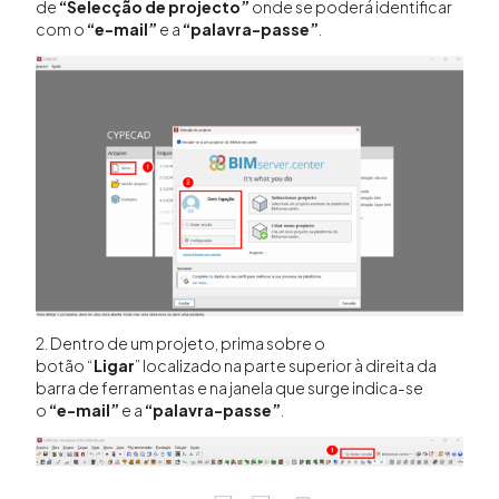
de
“Selecção de projecto”
onde se poderá identificar
com o
“e-mail”
e a
“palavra-passe”
.
2. Dentro de um projeto, prima sobre o
botão “
Ligar
” localizado na parte superior à direita da
barra de ferramentas e na janela que surge indica-se
o
“e-mail”
e a
“palavra-passe”
.