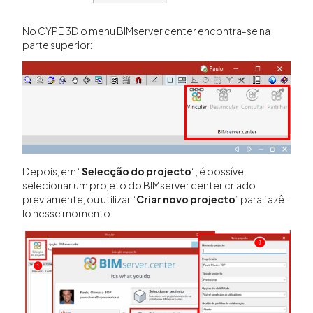
No CYPE 3D o menu BIMserver.center encontra-se na
parte superior:
Depois, em “
Selecção do projecto
“, é possível
selecionar um projeto do BIMserver.center criado
previamente, ou utilizar “
Criar novo projecto
” para fazê-
lo nesse momento: