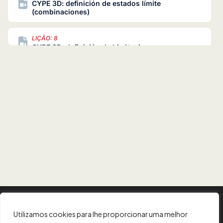
CYPE 3D: definición de estados límite
(combinaciones)
LIÇÃO: 8
CYPE 3D: definición de hipótesis
LIÇÃO: 9
CYPE 3D: ventanas
LIÇÃO: 10
CYPE 3D: planos y líneas de referencia
LIÇÃO: 11
CYPE 3D: cotas
LIÇÃO: 12
CYPE 3D: niveles
INFORMAÇÃO
Utilizamos cookies para lhe proporcionar uma melhor
LIÇÃO: 13