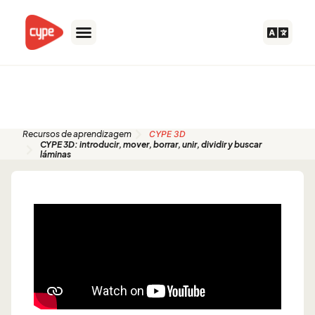
Ir
para
o
conteúdo
Guias de início rápido
Recursos de aprendizagem
CYPE 3D
CYPE 3D: introducir, mover, borrar, unir, dividir y buscar
láminas