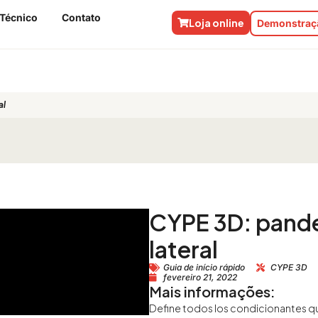
 Técnico
Contato
Loja online
Demonstraçã
al
CYPE 3D: pand
lateral
Guia de início rápido
CYPE 3D
fevereiro 21, 2022
Mais informações:
Define todos los condicionantes q