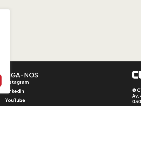
s
SIGA-NOS
Instagram
© C
LinkedIn
Av. 
YouTube
030