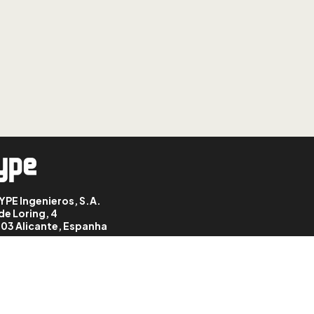
LIÇÃO: 8
CYPE 3D: definición de
hipótesis
LIÇÃO: 9
CYPE 3D: ventanas
LIÇÃO: 10
CYPE 3D: planos y líneas
de referencia
LIÇÃO: 11
YPE Ingenieros, S.A.
CYPE 3D: cotas
de Loring, 4
03 Alicante, Espanha
LIÇÃO: 12
CYPE 3D: niveles
LIÇÃO: 13
CYPE 3D: rejillas