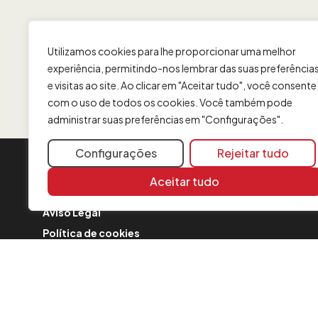
Utilizamos cookies para lhe proporcionar uma melhor
experiência, permitindo-nos lembrar das suas preferência
e visitas ao site. Ao clicar em "Aceitar tudo", você consente
com o uso de todos os cookies. Você também pode
administrar suas preferências em "Configurações".
Configurações
Rejeitar tudo
INFORMAÇÃO
Aceitar tudo
Contato
Aviso Legal
Política de cookies
FAQ
Formulário de reclamação
Política de Segurança
Comunicações sobre a fusão