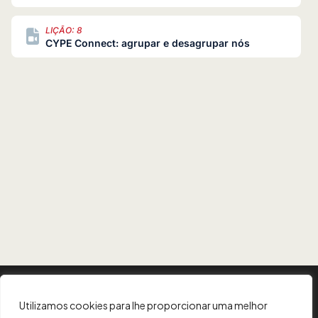
LIÇÃO: 8
CYPE Connect: agrupar e desagrupar nós
LIÇÃO: 9
CYPE Connect: coordenadas das posições
dos nós
LIÇÃO: 10
CYPE Connect: operações (plano de
referência)
LIÇÃO: 11
CYPE Connect: operações (perfil)
LIÇÃO: 12
CYPE Connect: operações (chapa)
INFORMAÇÃO
Utilizamos cookies para lhe proporcionar uma melhor
LIÇÃO: 13