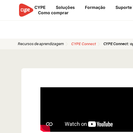
Ir
CYPE
Soluções
Formação
Suporte
para
Como comprar
o
conteúdo
Guias de início rápido
Recursos de aprendizagem
CYPE Connect
CYPE Connect: o