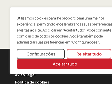
Utilizamos cookies para lhe proporcionar uma melhor
experiência, permitindo-nos lembrar das suas preferência
e visitas ao site. Ao clicar em "Aceitar tudo", você consente
com o uso de todos os cookies. Você também pode
administrar suas preferências em "Configurações".
Configurações
Rejeitar tudo
INFORMAÇÃO
Aceitar tudo
Contato
Aviso Legal
Política de cookies
FAQ
Formulário de reclamação
Política de Segurança
Comunicações sobre a fusão