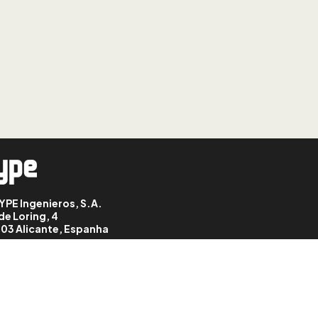
CYPE Connect: agrupar e
desagrupar nós
LIÇÃO: 9
CYPE Connect:
coordenadas das
posições dos nós
LIÇÃO: 10
CYPE Connect:
operações (plano de
referência)
YPE Ingenieros, S.A.
LIÇÃO: 11
CYPE Connect:
de Loring, 4
operações (perfil)
03 Alicante, Espanha
LIÇÃO: 12
CYPE Connect:
operações (chapa)