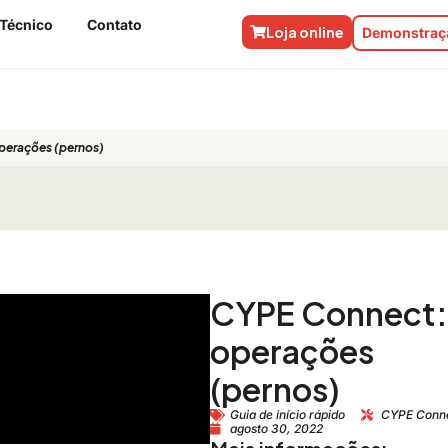
 Técnico
Contato
Loja online
Demonstraçã
perações (pernos)
CYPE Connect:
operações
(pernos)
Guia de início rápido
CYPE Conn
agosto 30, 2022