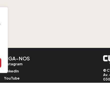
s
SIGA-NOS
Instagram
© C
LinkedIn
Av. 
YouTube
030