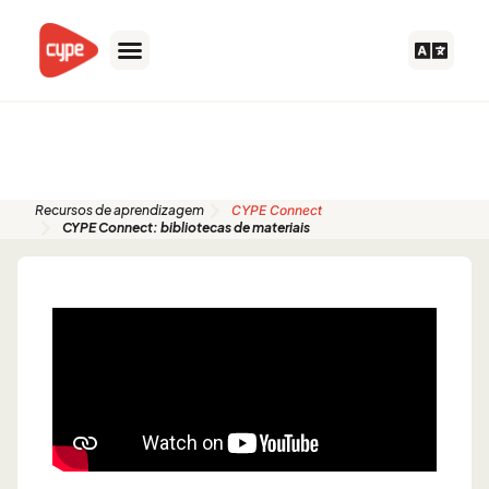
Ir
para
o
conteúdo
Guias de início rápido
Recursos de aprendizagem
CYPE Connect
CYPE Connect: bibliotecas de materiais