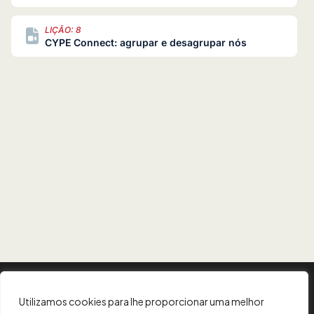
LIÇÃO: 8
CYPE Connect: agrupar e desagrupar nós
LIÇÃO: 9
CYPE Connect: coordenadas das posições
dos nós
LIÇÃO: 10
CYPE Connect: operações (plano de
referência)
LIÇÃO: 11
CYPE Connect: operações (perfil)
LIÇÃO: 12
CYPE Connect: operações (chapa)
INFORMAÇÃO
Utilizamos cookies para lhe proporcionar uma melhor
LIÇÃO: 13