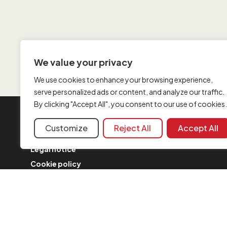
We value your privacy
We use cookies to enhance your browsing experience,
serve personalized ads or content, and analyze our traffic.
By clicking "Accept All", you consent to our use of cookies.
INFORMATION
Customize
Reject All
Accept All
Contact us
Legal notice
Cookie policy
FAQ
Complaint form
Security Policy
Merger updates