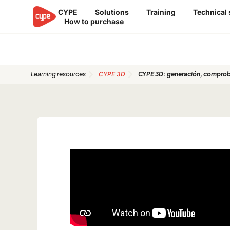
Skip
CYPE
Solutions
Training
Technical
to
How to purchase
content
Quickstart Guides
Learning resources
CYPE 3D
CYPE 3D: generación, comprob