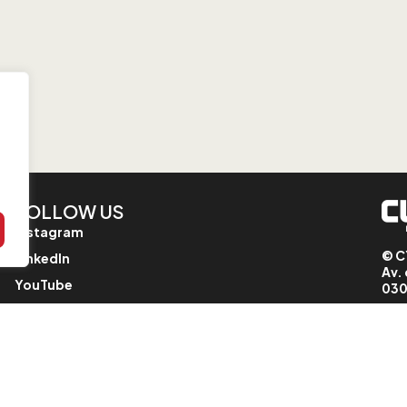
FOLLOW US
Instagram
© C
LinkedIn
Av. 
YouTube
030