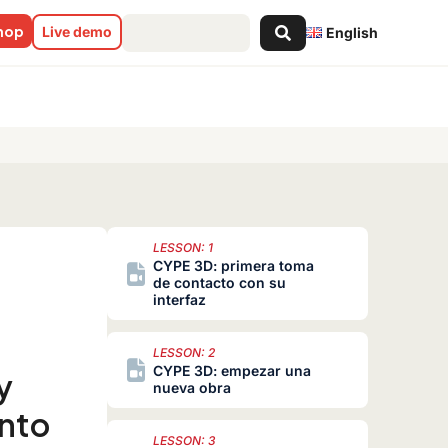
Search
shop
Live demo
English
...
LESSON: 1
CYPE 3D: primera toma
de contacto con su
interfaz
LESSON: 2
CYPE 3D: empezar una
y
nueva obra
nto
LESSON: 3