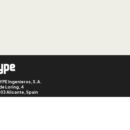
LESSON: 8
CYPE 3D: definición de
hipótesis
LESSON: 9
CYPE 3D: ventanas
LESSON: 10
CYPE 3D: planos y líneas
de referencia
LESSON: 11
YPE Ingenieros, S.A.
CYPE 3D: cotas
de Loring, 4
03 Alicante, Spain
LESSON: 12
CYPE 3D: niveles
LESSON: 13
CYPE 3D: rejillas