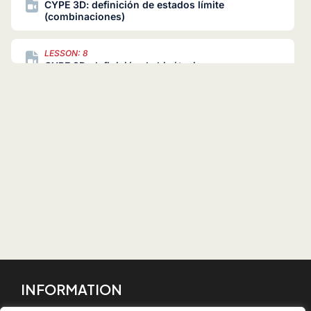
CYPE 3D: definición de estados límite
(combinaciones)
LESSON: 8
CYPE 3D: definición de hipótesis
LESSON: 9
CYPE 3D: ventanas
LESSON: 10
CYPE 3D: planos y líneas de referencia
LESSON: 11
CYPE 3D: cotas
LESSON: 12
CYPE 3D: niveles
INFORMATION
LESSON: 13