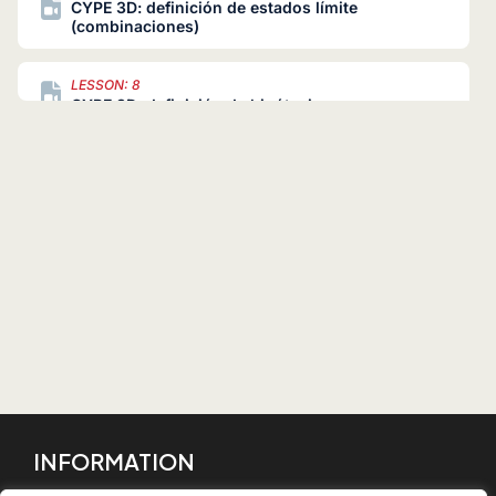
CYPE 3D: definición de estados límite
(combinaciones)
LESSON: 8
CYPE 3D: definición de hipótesis
LESSON: 9
CYPE 3D: ventanas
LESSON: 10
CYPE 3D: planos y líneas de referencia
LESSON: 11
CYPE 3D: cotas
LESSON: 12
CYPE 3D: niveles
INFORMATION
LESSON: 13