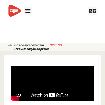
Skip
to
content
Guias de início rápido
Recursos de aprendizagem
CYPE 3D
CYPE 3D: edição de pilares