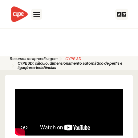
Skip
to
content
Guias de início rápido
Recursos de aprendizagem
CYPE 3D
CYPE 3D: cálculo, dimensionamento automático de perfis e
ligações e incidências