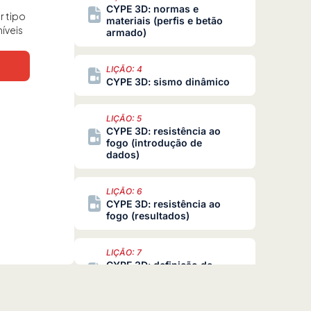
CYPE 3D: normas e
r tipo
materiais (perfis e betão
íveis
armado)
LIÇÃO: 4
CYPE 3D: sismo dinâmico
LIÇÃO: 5
CYPE 3D: resistência ao
fogo (introdução de
dados)
LIÇÃO: 6
CYPE 3D: resistência ao
fogo (resultados)
LIÇÃO: 7
CYPE 3D: definição de
estados limite
(combinações)