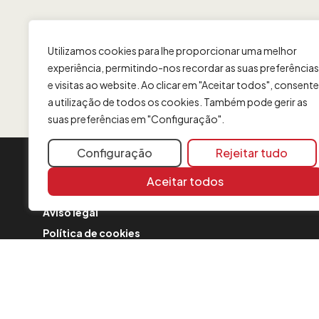
Utilizamos cookies para lhe proporcionar uma melhor
experiência, permitindo-nos recordar as suas preferências
e visitas ao website. Ao clicar em "Aceitar todos", consente
a utilização de todos os cookies. Também pode gerir as
suas preferências em "Configuração".
Configuração
Rejeitar tudo
INFORMAÇÃO
Aceitar todos
Contacto
Aviso legal
Política de cookies
FAQ
Formulário de reclamação
Política de Segurança
Comunicações sobre a fusão