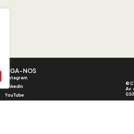
SIGA-NOS
Instagram
© C
LinkedIn
Av. 
030
YouTube