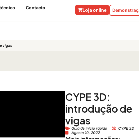
técnico
Contacto
Loja online
Demonstraçã
e vigas
CYPE 3D:
introdução de
vigas
Guia de início rápido
CYPE 3D
Agosto 10, 2022
Mais informações: