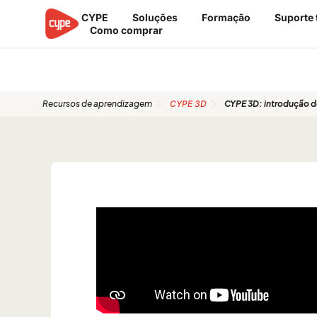
Skip
CYPE
Soluções
Formação
Suporte 
to
Como comprar
content
Guias de início rápido
Recursos de aprendizagem
CYPE 3D
CYPE 3D: introdução d