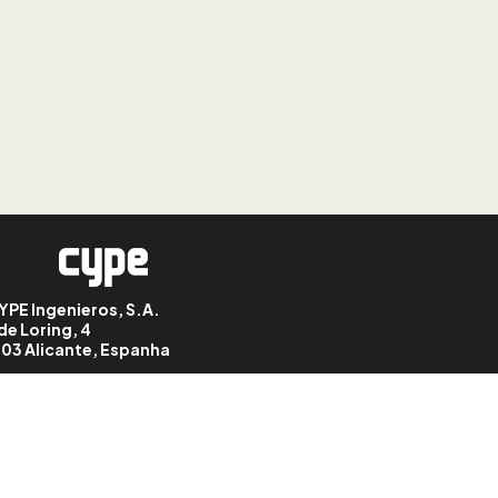
LIÇÃO: 8
CYPE 3D: definição de
ações
LIÇÃO: 9
CYPE 3D: janelas
LIÇÃO: 10
CYPE 3D: planos e linhas
de referência
LIÇÃO: 11
YPE Ingenieros, S.A.
CYPE 3D: cotas
de Loring, 4
03 Alicante, Espanha
LIÇÃO: 12
CYPE 3D: níveis
LIÇÃO: 13
CYPE 3D: grelhas