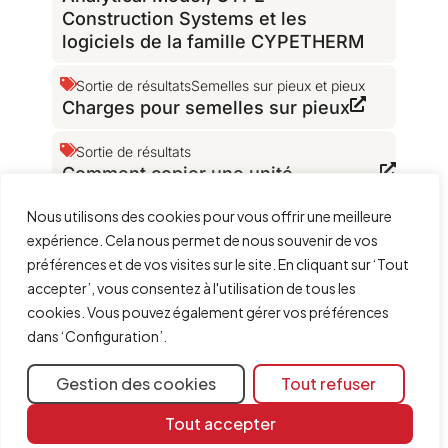
Construction Systems et les
logiciels de la famille CYPETHERM
Sortie de résultats
Semelles sur pieux et pieux
Charges pour semelles sur pieux
Sortie de résultats
Comment copier une unité
d'ouvrage du Générateur de prix en
Nous utilisons des cookies pour vous offrir une meilleure
la glissant vers des logiciels de
expérience. Cela nous permet de nous souvenir de vos
chiffrage ?
préférences et de vos visites sur le site. En cliquant sur ‘Tout
accepter’, vous consentez à l'utilisation de tous les
cookies. Vous pouvez également gérer vos préférences
dans ‘Configuration’.
Ressources
d'apprentissage
Gestion des cookies
Tout refuser
Bibliothèque de
documents
Tout accepter