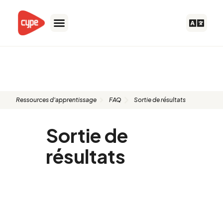
Aller
au
contenu
FAQ: Sortie de résultats
Ressources d'apprentissage
FAQ
Sortie de résultats
Sortie de
résultats