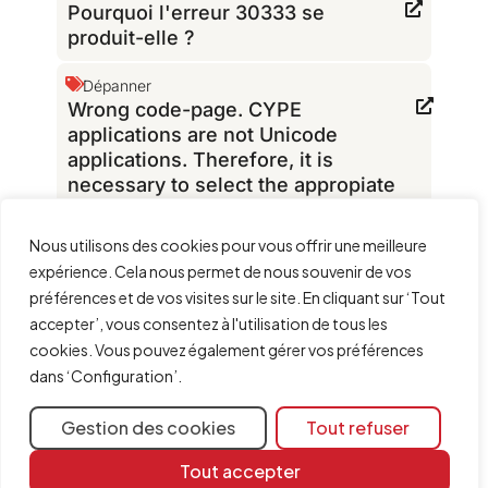
Pourquoi l'erreur 30333 se
produit-elle ?
Dépanner
Wrong code-page. CYPE
applications are not Unicode
applications. Therefore, it is
necessary to select the appropiate
code-page to run the software
Nous utilisons des cookies pour vous offrir une meilleure
Téléchargement et installation
expérience. Cela nous permet de nous souvenir de vos
Désinstallation : faut-il supprimer
préférences et de vos visites sur le site. En cliquant sur ‘Tout
l’ancienne version avant d’installer
accepter’, vous consentez à l'utilisation de tous les
la nouvelle ?
cookies. Vous pouvez également gérer vos préférences
dans ‘Configuration’.
Dépanner
Est-il possible de publier des
Gestion des cookies
Tout refuser
captures d'écran des logiciels CYPE
sur le web ?
Tout accepter